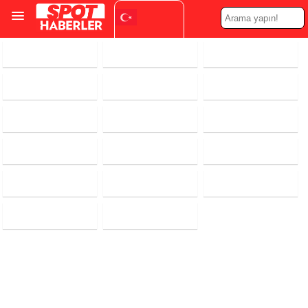
Turkish
▼