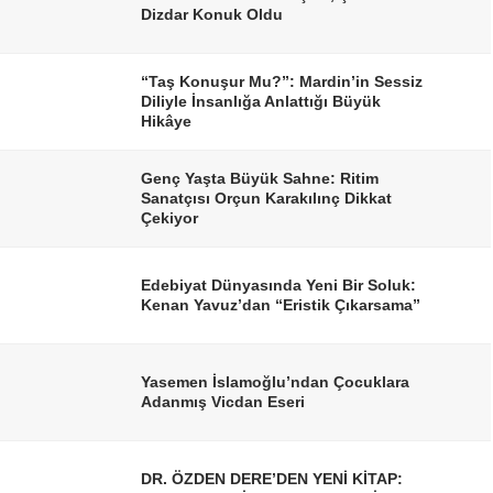
Dizdar Konuk Oldu
“Taş Konuşur Mu?”: Mardin’in Sessiz
Diliyle İnsanlığa Anlattığı Büyük
Hikâye
Genç Yaşta Büyük Sahne: Ritim
Sanatçısı Orçun Karakılınç Dikkat
Çekiyor
Edebiyat Dünyasında Yeni Bir Soluk:
Kenan Yavuz’dan “Eristik Çıkarsama”
Yasemen İslamoğlu’ndan Çocuklara
Adanmış Vicdan Eseri
DR. ÖZDEN DERE’DEN YENİ KİTAP: