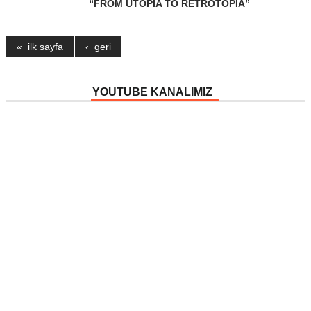
“FROM UTOPİA TO RETROTOPİA”
« ilk sayfa
‹ geri
YOUTUBE KANALIMIZ