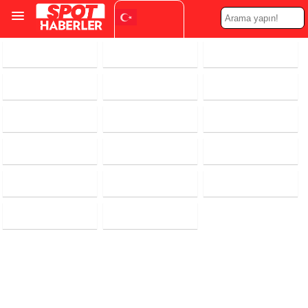
Turkish
▼