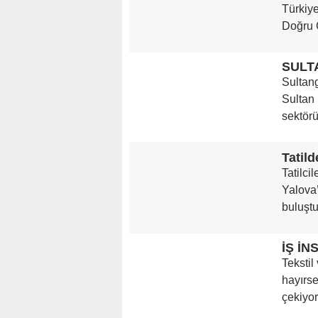
Türkiye
Doğru 
Sultan
Sultan K
sektörü
Tatilci
Yalova’
buluştur
Tekstil
hayırse
çekiyor.