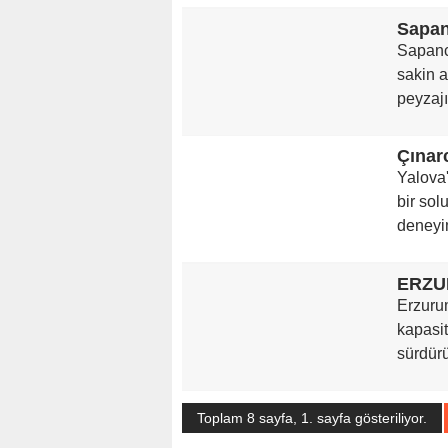
Sapan
Sapanc
sakin a
peyzajı
Yalova'
bir sol
deneyim
ERZU
Erzuru
kapasit
sürdürüy
Toplam 8 sayfa, 1. sayfa gösteriliyor.