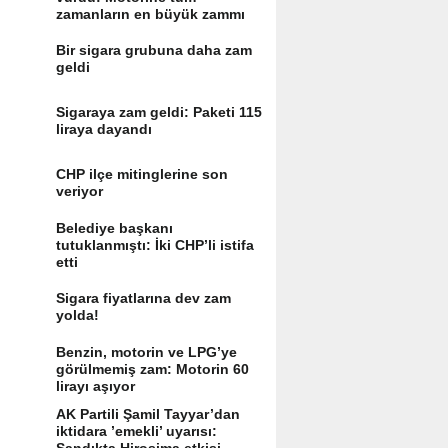
zamanların en büyük zammı
Bir sigara grubuna daha zam
geldi
Sigaraya zam geldi: Paketi 115
liraya dayandı
CHP ilçe mitinglerine son
veriyor
Belediye başkanı
tutuklanmıştı: İki CHP’li istifa
etti
Sigara fiyatlarına dev zam
yolda!
Benzin, motorin ve LPG’ye
görülmemiş zam: Motorin 60
lirayı aşıyor
AK Partili Şamil Tayyar’dan
iktidara ’emekli’ uyarısı: