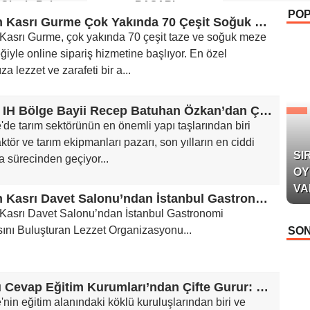
 Okurla Buluştu
BAŞARI
PO
Sultan Kasrı Gurme Çok Yakında 70 Çeşit Soğuk Meze ile Online Satışa Başlıyor
 Kasrı Gurme, çok yakında 70 çeşit taze ve soğuk meze
iyle online sipariş hizmetine başlıyor. En özel
za lezzet ve zarafeti bir a...
CASE IH Bölge Bayii Recep Batuhan Özkan’dan Çarpıcı Traktör Piyasası Analizi: “Türkiye Traktör Pazarı Tarihinin En Zorlu Dönemlerinden Birini Yaşıyor”
'de tarım sektörünün en önemli yapı taşlarından biri
aktör ve tarım ekipmanları pazarı, son yılların en ciddi
SI
 sürecinden geçiyor...
OY
VA
Sultan Kasrı Davet Salonu’ndan İstanbul Gastronomi Dünyasını Buluşturan Lezzet Organizasyonu
 Kasrı Davet Salonu’ndan İstanbul Gastronomi
ını Buluşturan Lezzet Organizasyonu...
SON
Doğru Cevap Eğitim Kurumları’ndan Çifte Gurur: LGS Türkiye Birinciliği, YKS’de İlk 1000’e 8 Öğrenci
'nin eğitim alanındaki köklü kuruluşlarından biri ve