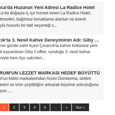
ca’da Huzurun Yeni Adresi La Radice Hotel
a’da doğayla iç içe hizmet veren La Radice Hotel,
tmosferi, bağımsız konaklama alanları ve özenli
yla huzurlu bir tatil seçeneği s...
Çınarcık’ta 3. Nesil Kahve Deneyiminin Adı: Giby Coffee
nın gözde sahil ilçesi Çınarcık'ta kahve kültürüne yeni
uk kazandıran Giby Coffee, sunduğu 3. nesil kahve
iyle hem ilçe sakinleri...
RUM’UN LEZZET MARKASI HEDEF BÜYÜTTÜ
m'un köklü markalarından Arzen Dondurma, üretim
esini ve ürün çeşitliliğini artırarak büyüme yolculuğunu
or......
1
2
3
4
5
...
»
Son »