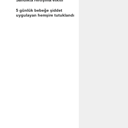
Sandıkta Hiroşima etkisi
yaratır
5 günlük bebeğe şiddet
uygulayan hemşire tutuklandı