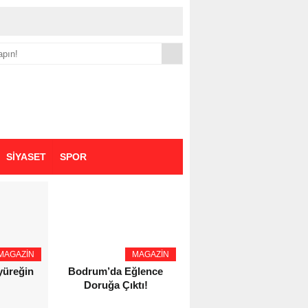
yük zammı
SİYASET
SPOR
MAGAZİN
MAGAZİN
YAŞAM - SAĞLIK
 yüreğin
Bodrum’da Eğlence
Eczacı Melike Şahin
Doruğa Çıktı!
Kozaş’tan Bursa’da
Kozmetik Güvenliği