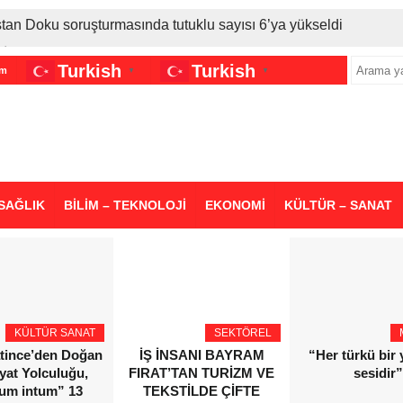
stan Doku soruşturmasında tutuklu sayısı 6’ya yükseldi
İran gerilimi Türkiye’yi vurdu: Motorine tüm zamanların en bü
Turkish
Turkish
im
▼
▼
sigara grubuna daha zam geldi
SAĞLIK
BİLİM – TEKNOLOJİ
EKONOMİ
KÜLTÜR – SANAT
KÜLTÜR SANAT
SEKTÖREL
atince’den Doğan
İŞ İNSANI BAYRAM
“Her türkü bir
yat Yolculuğu,
FIRAT’TAN TURİZM VE
sesidir”
ium intum” 13
TEKSTİLDE ÇİFTE