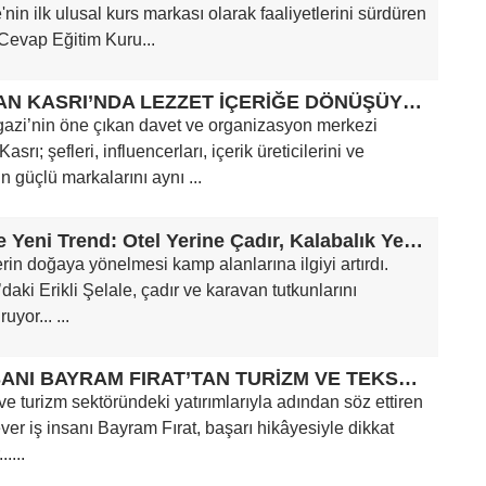
'nin ilk ulusal kurs markası olarak faaliyetlerini sürdüren
Cevap Eğitim Kuru...
SULTAN KASRI’NDA LEZZET İÇERİĞE DÖNÜŞÜYOR
gazi’nin öne çıkan davet ve organizasyon merkezi
asrı; şefleri, influencerları, içerik üreticilerini ve
n güçlü markalarını aynı ...
Tatilde Yeni Trend: Otel Yerine Çadır, Kalabalık Yerine Doğa
lerin doğaya yönelmesi kamp alanlarına ilgiyi artırdı.
daki Erikli Şelale, çadır ve karavan tutkunlarını
uyor... ...
İŞ İNSANI BAYRAM FIRAT’TAN TURİZM VE TEKSTİLDE ÇİFTE BAŞARI
 ve turizm sektöründeki yatırımlarıyla adından söz ettiren
ver iş insanı Bayram Fırat, başarı hikâyesiyle dikkat
.....