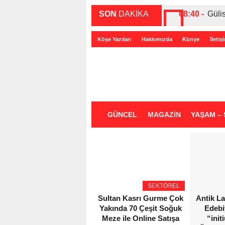
SON
DAKİKA
08:40 -
Güli
00:27 -
ABD-
Köşe Yazıları
Hakkımızda
Künye
İletiş
00:35 -
Bir 
GÜNCEL
MAGAZİN
YAŞAM – 
SEKTÖREL
Sultan Kasrı Gurme Çok
Antik L
Yakında 70 Çeşit Soğuk
Edebi
Meze ile Online Satışa
“init