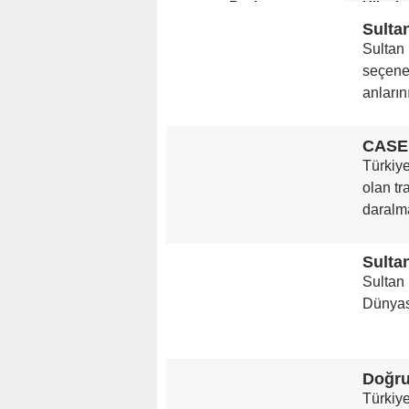
Başlıyor
Ülkede
Sultan
seçeneğ
anlarını
Türkiye
olan tr
daralma
Sultan
Dünyas
Türkiye