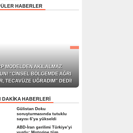
Uyarısı: “Cilt Sağlığında
PÜLER HABERLER
Bilimsel Yaklaşım ve
Güvenilir Ürün Kullanım
Hayati Önem Taşıyor”
AZERBAYCAN’IN ÜN
RP MODELDEN AKILALMAZ
BLOGGER’I VE INFLU
UN! “CINSEL BÖLGEMDE AĞRI
ARZU JALILI ILE YAP
R, TECAVÜZE UĞRADIM” DEDI!
RÖPORTAJ SIZLERL
 DAKİKA HABERLERİ
Gülistan Doku
soruşturmasında tutuklu
sayısı 6’ya yükseldi
ABD-İran gerilimi Türkiye’yi
vurdu: Motorine tüm