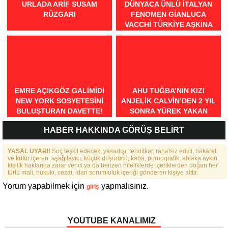
URLADA ARIF SUSAM
DÜNYACA ÜNLÜ İTALYAN
RÜZGARI
FENOMEN GIANLUCA
VACCHI TÜRKIYE AŞKINA
GELIYOR!
EMRE AÇIKGÖZ GALIMIDI
AHU TUĞBA’NIN KIZI
NEW YORK SOSYETESINI
ANJELİK CALVİN’DEN 2 YIL
BULUŞTURAN DAVETTE!
SONRA YÜREK YAKAN
İTİRAFLAR
HABER HAKKINDA GÖRÜŞ BELİRT
YASAL UYARI!
Suç teşkil edecek, yasadışı, tehditkar, rahatsız edici, hakaret
ve küfür içeren, aşağılayıcı, küçük düşürücü, kaba, pornografik, ahlaka aykırı,
kişilik haklarına zarar verici ya da benzeri niteliklerde içeriklerden doğan her
türlü mali, hukuki, cezai, idari sorumluluk içeriği gönderen kişiye aittir.
Yorum yapabilmek için
yapmalısınız.
giriş
YOUTUBE KANALIMIZ