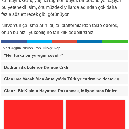
kalmayın. Genç yaşına rağmen büyük bir potansiyel taşıyan
bu yetenekli isim, önümüzdeki yıllarda adından çok daha
fazla söz ettirecek gibi görünüyor.
Nirvon’un çalışmalarını dijital platformlardan takip ederek,
onun bu hızlı yükselişine tanıklık edebilirsiniz.
Mert Üçgün
Nirvon
Rap
Türkçe Rap
“Her türkü bir yüreğin sesidir”
Bodrum’da Eğlence Doruğa Çıktı!
Gianluca Vacchi’den Antalya’da Türkiye turizmine destek çağrısı
Glanz: Bir Kişinin Hayatına Dokunmak, Milyonlarca Dinlenmeden Daha Değerli