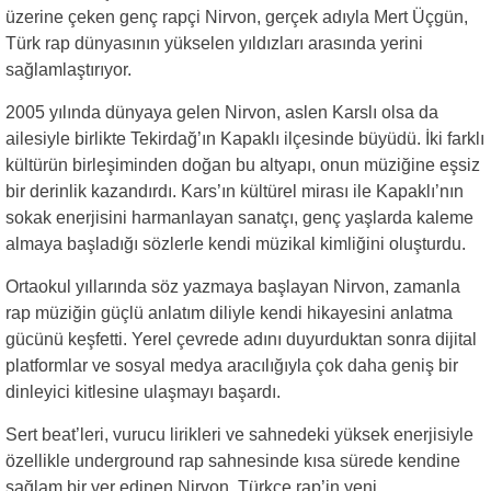
üzerine çeken genç rapçi Nirvon, gerçek adıyla Mert Üçgün,
Türk rap dünyasının yükselen yıldızları arasında yerini
sağlamlaştırıyor.
2005 yılında dünyaya gelen Nirvon, aslen Karslı olsa da
ailesiyle birlikte Tekirdağ’ın Kapaklı ilçesinde büyüdü. İki farklı
kültürün birleşiminden doğan bu altyapı, onun müziğine eşsiz
bir derinlik kazandırdı. Kars’ın kültürel mirası ile Kapaklı’nın
sokak enerjisini harmanlayan sanatçı, genç yaşlarda kaleme
almaya başladığı sözlerle kendi müzikal kimliğini oluşturdu.
Ortaokul yıllarında söz yazmaya başlayan Nirvon, zamanla
rap müziğin güçlü anlatım diliyle kendi hikayesini anlatma
gücünü keşfetti. Yerel çevrede adını duyurduktan sonra dijital
platformlar ve sosyal medya aracılığıyla çok daha geniş bir
dinleyici kitlesine ulaşmayı başardı.
Sert beat’leri, vurucu lirikleri ve sahnedeki yüksek enerjisiyle
özellikle underground rap sahnesinde kısa sürede kendine
sağlam bir yer edinen Nirvon, Türkçe rap’in yeni