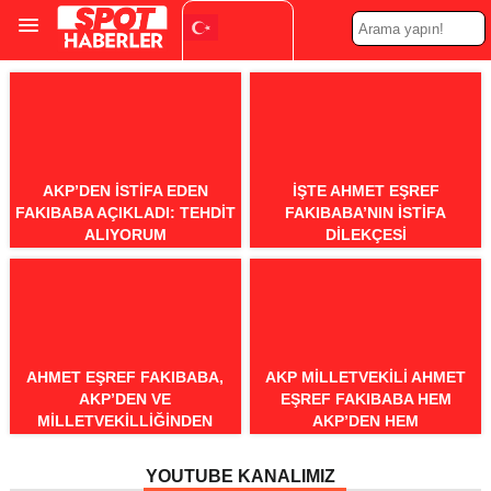
Turkish
▼
AKP’DEN ISTIFA EDEN
İŞTE AHMET EŞREF
FAKIBABA AÇIKLADI: TEHDIT
FAKIBABA’NIN ISTIFA
ALIYORUM
DILEKÇESI
AHMET EŞREF FAKIBABA,
AKP MILLETVEKILI AHMET
AKP’DEN VE
EŞREF FAKIBABA HEM
MILLETVEKILLIĞINDEN
AKP’DEN HEM
ISTIFA ETTI: İYİ PARTI’YE
MILLETVEKILLIĞINDEN
KATILIYOR
ISTIFA ETTI
YOUTUBE KANALIMIZ