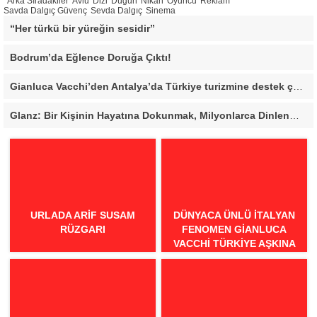
Arka Sıradakiler
Avlu
Dizi
Düğün
Nikah
Oyuncu
Reklam
Savda Dalgıç Güvenç
Sevda Dalgıç
Sinema
“Her türkü bir yüreğin sesidir”
Bodrum’da Eğlence Doruğa Çıktı!
Gianluca Vacchi’den Antalya’da Türkiye turizmine destek çağrısı
Glanz: Bir Kişinin Hayatına Dokunmak, Milyonlarca Dinlenmeden Daha Değerli
URLADA ARIF SUSAM
DÜNYACA ÜNLÜ İTALYAN
RÜZGARI
FENOMEN GIANLUCA
VACCHI TÜRKIYE AŞKINA
GELIYOR!