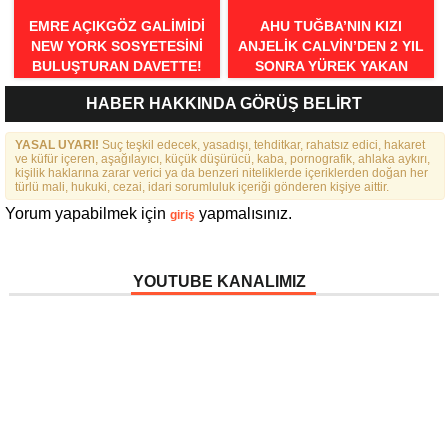
EMRE AÇIKGÖZ GALIMIDI
AHU TUĞBA’NIN KIZI
NEW YORK SOSYETESINI
ANJELİK CALVİN’DEN 2 YIL
BULUŞTURAN DAVETTE!
SONRA YÜREK YAKAN
İTİRAFLAR
HABER HAKKINDA GÖRÜŞ BELİRT
YASAL UYARI!
Suç teşkil edecek, yasadışı, tehditkar, rahatsız edici, hakaret
ve küfür içeren, aşağılayıcı, küçük düşürücü, kaba, pornografik, ahlaka aykırı,
kişilik haklarına zarar verici ya da benzeri niteliklerde içeriklerden doğan her
türlü mali, hukuki, cezai, idari sorumluluk içeriği gönderen kişiye aittir.
Yorum yapabilmek için
yapmalısınız.
giriş
YOUTUBE KANALIMIZ