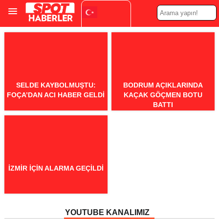
Turkish
▼
SELDE KAYBOLMUŞTU:
BODRUM AÇIKLARINDA
FOÇA’DAN ACI HABER GELDI
KAÇAK GÖÇMEN BOTU
BATTI
İZMIR İÇIN ALARMA GEÇILDI
YOUTUBE KANALIMIZ