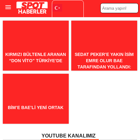
Turkish
▼
KIRMIZI BÜLTENLE ARANAN
SEDAT PEKER’E YAKIN ISIM
“DON VITO” TÜRKIYE’DE
EMRE OLUR BAE
TARAFINDAN YOLLANDI:
‘PAYLAŞIM YAPARSAN SENI
DE IADE EDERIZ’
BİM’E BAE’LI YENI ORTAK
YOUTUBE KANALIMIZ