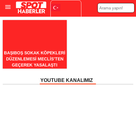
Turkish
▼
BAŞIBOŞ SOKAK KÖPEKLERI
DÜZENLEMESI MECLIS’TEN
GEÇEREK YASALAŞTI
YOUTUBE KANALIMIZ