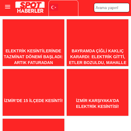
Turkish
▼
ELEKTRIK KESINTILERINDE
BAYRAMDA ÇIĞLI KAKLIÇ
TAZMINAT DÖNEMI BAŞLADI:
KARARDI: ELEKTRIK GITTI,
ARTIK FATURADAN
ETLER BOZULDU, MAHALLE
OTOMATIK DÜŞÜLECEK
ÇÖPE ET TAŞIDI
İZMIR’DE 15 İLÇEDE KESINTI!
İZMIR KARŞIYAKA’DA
ELEKTRIK KESINTISI!