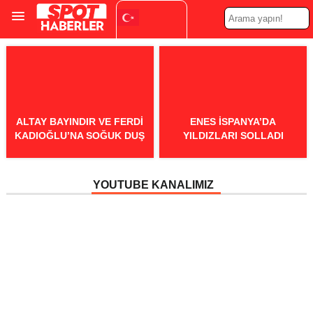
Turkish
▼
ALTAY BAYINDIR VE FERDI
ENES İSPANYA’DA
KADIOĞLU’NA SOĞUK DUŞ
YILDIZLARI SOLLADI
YOUTUBE KANALIMIZ