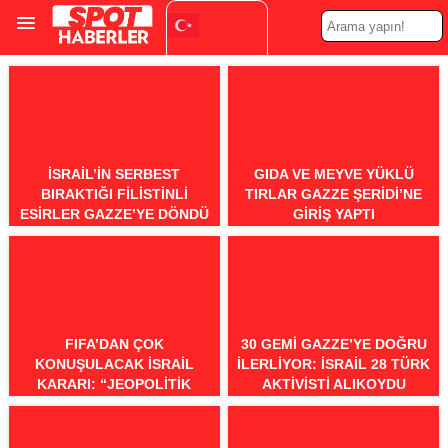
Turkish
▼
İSRAIL’IN SERBEST
GIDA VE MEYVE YÜKLÜ
BIRAKTIĞI FILISTINLI
TIRLAR GAZZE ŞERIDI’NE
ESIRLER GAZZE’YE DÖNDÜ
GIRIŞ YAPTI
FIFA’DAN ÇOK
30 GEMI GAZZE’YE DOĞRU
KONUŞULACAK İSRAIL
ILERLIYOR: İSRAIL 28 TÜRK
KARARI: “JEOPOLITIK
AKTIVISTI ALIKOYDU
SORUNLARI ÇÖZEMEYIZ”