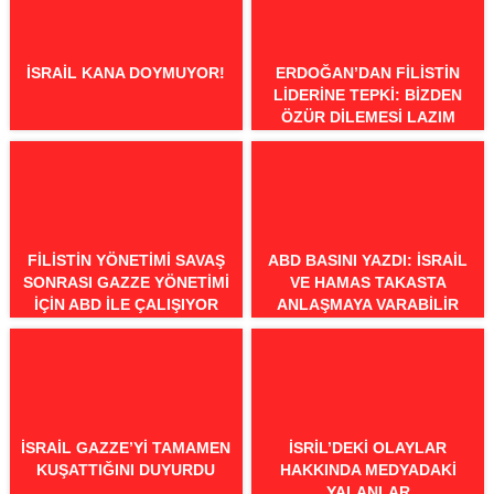
İSRAIL KANA DOYMUYOR!
ERDOĞAN’DAN FILISTIN
LIDERINE TEPKI: BIZDEN
ÖZÜR DILEMESI LAZIM
FILISTIN YÖNETIMI SAVAŞ
ABD BASINI YAZDI: İSRAIL
SONRASI GAZZE YÖNETIMI
VE HAMAS TAKASTA
IÇIN ABD ILE ÇALIŞIYOR
ANLAŞMAYA VARABILIR
İSRAIL GAZZE’YI TAMAMEN
İSRIL’DEKI OLAYLAR
KUŞATTIĞINI DUYURDU
HAKKINDA MEDYADAKI
YALANLAR