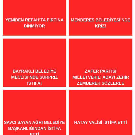
YENIDEN REFAH’TA FIRTINA
MENDERES BELEDIYESI’NDE
DINMIYOR
KRIZ!
BAYRAKLI BELEDIYE
ZAFER PARTISI
MECLISI’NDE SÜRPRIZ
MILLETVEKILI ADAYI ZEHIR
İSTIFA!
ZEMBEREK SÖZLERLE
ISTIFA ETTI!
SAVCI SAYAN AĞRI BELEDIYE
HATAY VALISI ISTIFA ETTI
BAŞKANLIĞINDAN ISTIFA
ETTI