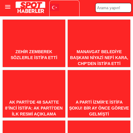
Turkish
▼
ZEHIR ZEMBEREK
MANAVGAT BELEDIYE
SÖZLERLE İSTIFA ETTI
BAŞKANI NIYAZI NEFI KARA,
CHP’DEN İSTIFA ETTI
AK PARTI’DE 48 SAATTE
A PARTI İZMIR’E ISTIFA
8’INCI ISTIFA: AK PARTI’DEN
ŞOKU! BIR AY ÖNCE GÖREVE
ILK RESMI AÇIKLAMA
GELMIŞTI