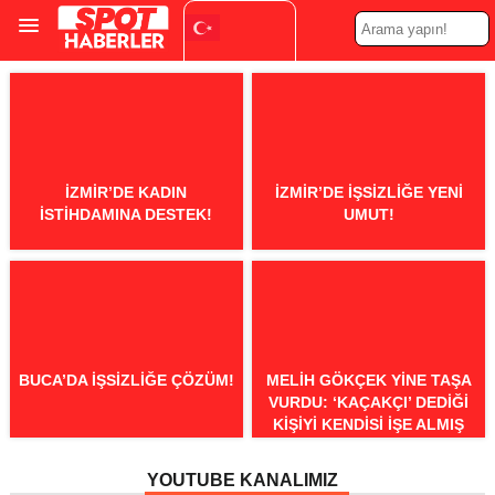
Turkish
▼
İZMIR’DE KADIN
İZMIR’DE İŞSIZLIĞE YENI
İSTIHDAMINA DESTEK!
UMUT!
BUCA’DA İŞSIZLIĞE ÇÖZÜM!
MELIH GÖKÇEK YINE TAŞA
VURDU: ‘KAÇAKÇI’ DEDIĞI
KIŞIYI KENDISI IŞE ALMIŞ
YOUTUBE KANALIMIZ