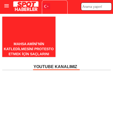
Turkish
▼
MAHSA AMINI’NIN
KATLEDILMESINI PROTESTO
ETMEK IÇIN SAÇLARINI
KAZITAN DEMIRTAŞ: DAHA
NE KADAR
YOUTUBE KANALIMIZ
CEZALANDIRILMAMI
ISTIYORSUNUZ