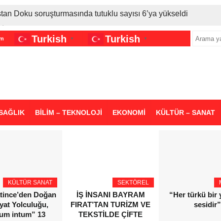
stan Doku soruşturmasında tutuklu sayısı 6’ya yükseldi
İran gerilimi Türkiye’yi vurdu: Motorine tüm zamanların en bü
Turkish
Turkish
im
▼
▼
sigara grubuna daha zam geldi
SAĞLIK
BİLİM – TEKNOLOJİ
EKONOMİ
KÜLTÜR – SANAT
KÜLTÜR SANAT
SEKTÖREL
atince’den Doğan
İŞ İNSANI BAYRAM
“Her türkü bir
yat Yolculuğu,
FIRAT’TAN TURİZM VE
sesidir”
ium intum” 13
TEKSTİLDE ÇİFTE