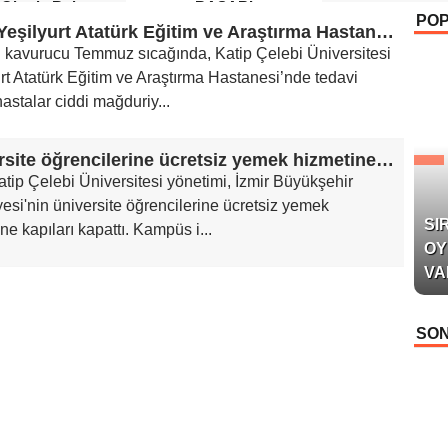
 Okurla Buluştu
BAŞARI
PO
İzmir Yeşilyurt Atatürk Eğitim ve Araştırma Hastanesi’nde Hastalar Sıcakta Mahkum: “Klima Var Ama Çalışmıyor”
n kavurucu Temmuz sıcağında, Katip Çelebi Üniversitesi
rt Atatürk Eğitim ve Araştırma Hastanesi’nde tedavi
astalar ciddi mağduriy...
Üniversite öğrencilerine ücretsiz yemek hizmetine kapıları kapattı
atip Çelebi Üniversitesi yönetimi, İzmir Büyükşehir
esi'nin üniversite öğrencilerine ücretsiz yemek
SI
ne kapıları kapattı. Kampüs i...
OY
VA
SON