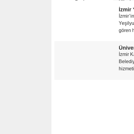
Başlıyor
Ülkede
İzmir’i
Yeşilyu
gören h
İzmir K
Belediy
hizmeti