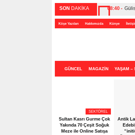
SON
DAKİKA
08:40 -
Güli
00:27 -
ABD-
Köşe Yazıları
Hakkımızda
Künye
İletiş
00:35 -
Bir 
GÜNCEL
MAGAZİN
YAŞAM – 
SEKTÖREL
Sultan Kasrı Gurme Çok
Antik L
Yakında 70 Çeşit Soğuk
Edebi
Meze ile Online Satışa
“init