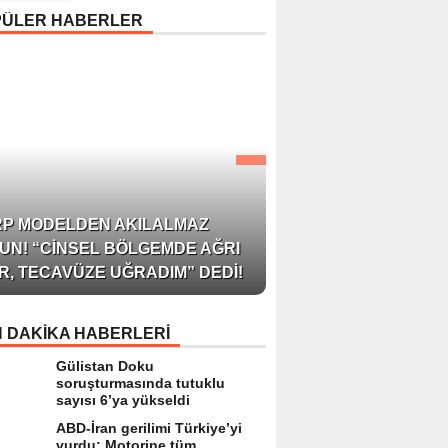
Uyarısı: “Cilt Sağlığında
PÜLER HABERLER
Bilimsel Yaklaşım ve
Güvenilir Ürün Kullanım
Hayati Önem Taşıyor”
AZERBAYCAN’IN ÜN
RP MODELDEN AKILALMAZ
BLOGGER’I VE INFLU
UN! “CINSEL BÖLGEMDE AĞRI
ARZU JALILI ILE YAP
R, TECAVÜZE UĞRADIM” DEDI!
RÖPORTAJ SIZLERL
 DAKİKA HABERLERİ
Gülistan Doku
soruşturmasında tutuklu
sayısı 6’ya yükseldi
ABD-İran gerilimi Türkiye’yi
vurdu: Motorine tüm