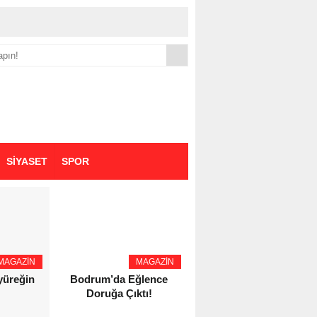
yük zammı
SİYASET
SPOR
MAGAZİN
MAGAZİN
YAŞAM - SAĞLIK
 yüreğin
Bodrum’da Eğlence
Eczacı Melike Şahin
Doruğa Çıktı!
Kozaş’tan Bursa’da
Kozmetik Güvenliği