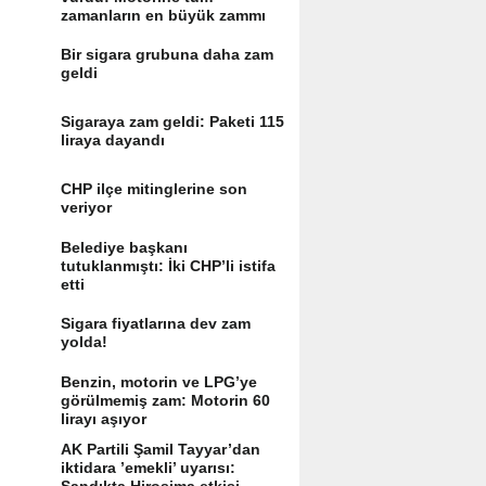
zamanların en büyük zammı
Bir sigara grubuna daha zam
geldi
Sigaraya zam geldi: Paketi 115
liraya dayandı
CHP ilçe mitinglerine son
veriyor
Belediye başkanı
tutuklanmıştı: İki CHP’li istifa
etti
Sigara fiyatlarına dev zam
yolda!
Benzin, motorin ve LPG’ye
görülmemiş zam: Motorin 60
lirayı aşıyor
AK Partili Şamil Tayyar’dan
iktidara ’emekli’ uyarısı: