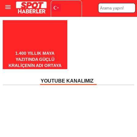
Turkish
▼
1.400 YILLIK MAYA
YAZITINDA GÜÇLÜ
KRALIÇENIN ADI ORTAYA
ÇIKTI
YOUTUBE KANALIMIZ