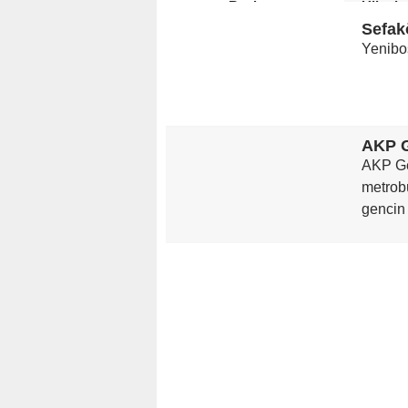
Başlıyor
Ülkede
Sefak
Yenibo
AKP Gen
metrobü
gencin 