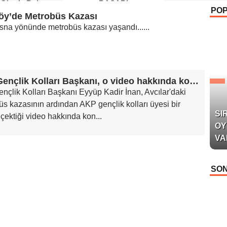
 Okurla Buluştu
BAŞARI
PO
öy’de Metrobüs Kazası
sna yönünde metrobüs kazası yaşandı......
AKP Gençlik Kolları Başkanı, o video hakkında konuştu: Fırsatçılık yapılıyor
çlik Kolları Başkanı Eyyüp Kadir İnan, Avcılar'daki
s kazasının ardından AKP gençlik kolları üyesi bir
SI
çektiği video hakkında kon...
OY
VA
SON