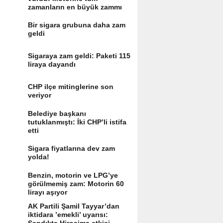
zamanların en büyük zammı
Bir sigara grubuna daha zam
geldi
Sigaraya zam geldi: Paketi 115
liraya dayandı
CHP ilçe mitinglerine son
veriyor
Belediye başkanı
tutuklanmıştı: İki CHP’li istifa
etti
Sigara fiyatlarına dev zam
yolda!
Benzin, motorin ve LPG’ye
görülmemiş zam: Motorin 60
lirayı aşıyor
AK Partili Şamil Tayyar’dan
iktidara ’emekli’ uyarısı: