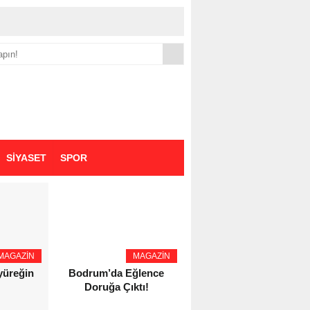
yük zammı
SİYASET
SPOR
MAGAZİN
MAGAZİN
YAŞAM - SAĞLIK
 yüreğin
Bodrum’da Eğlence
Eczacı Melike Şahin
Doruğa Çıktı!
Kozaş’tan Bursa’da
Kozmetik Güvenliği