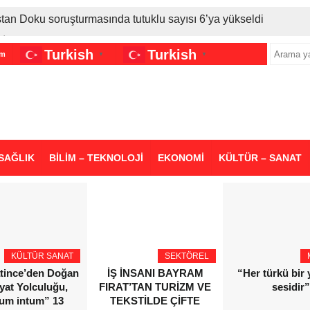
stan Doku soruşturmasında tutuklu sayısı 6’ya yükseldi
İran gerilimi Türkiye’yi vurdu: Motorine tüm zamanların en bü
Turkish
Turkish
im
▼
▼
sigara grubuna daha zam geldi
SAĞLIK
BİLİM – TEKNOLOJİ
EKONOMİ
KÜLTÜR – SANAT
KÜLTÜR SANAT
SEKTÖREL
atince’den Doğan
İŞ İNSANI BAYRAM
“Her türkü bir
yat Yolculuğu,
FIRAT’TAN TURİZM VE
sesidir”
ium intum” 13
TEKSTİLDE ÇİFTE