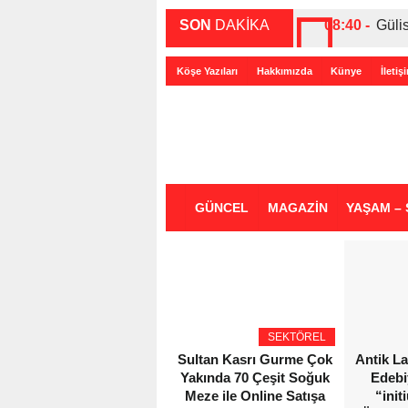
SON
DAKİKA
08:40 -
Güli
00:27 -
ABD-
Köşe Yazıları
Hakkımızda
Künye
İletiş
00:35 -
Bir 
GÜNCEL
MAGAZİN
YAŞAM – 
SEKTÖREL
Sultan Kasrı Gurme Çok
Antik L
Yakında 70 Çeşit Soğuk
Edebi
Meze ile Online Satışa
“init