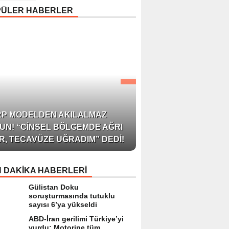
Uyarısı: “Cilt Sağlığında
PÜLER HABERLER
Bilimsel Yaklaşım ve
Güvenilir Ürün Kullanım
Hayati Önem Taşıyor”
AZERBAYCAN’IN ÜN
RP MODELDEN AKILALMAZ
BLOGGER’I VE INFLU
UN! “CINSEL BÖLGEMDE AĞRI
ARZU JALILI ILE YAP
R, TECAVÜZE UĞRADIM” DEDI!
RÖPORTAJ SIZLERL
 DAKİKA HABERLERİ
Gülistan Doku
soruşturmasında tutuklu
sayısı 6’ya yükseldi
ABD-İran gerilimi Türkiye’yi
vurdu: Motorine tüm