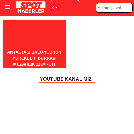
Turkish
▼
ANTALYALI BALONCUNUN
YÜREKLERI BURKAN
MEZARLIK ZIYARETI
YOUTUBE KANALIMIZ