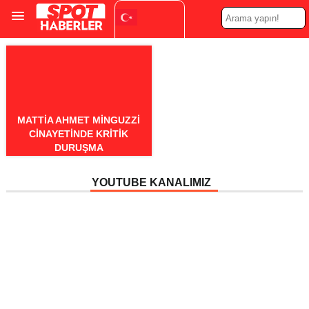
Turkish
▼
MATTIA AHMET MINGUZZI
CINAYETINDE KRITIK
DURUŞMA
YOUTUBE KANALIMIZ