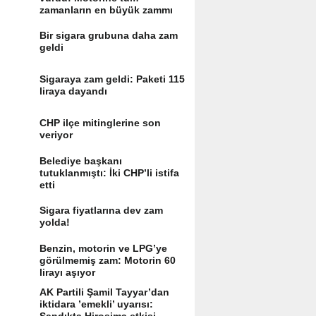
zamanların en büyük zammı
Bir sigara grubuna daha zam
geldi
Sigaraya zam geldi: Paketi 115
liraya dayandı
CHP ilçe mitinglerine son
veriyor
Belediye başkanı
tutuklanmıştı: İki CHP’li istifa
etti
Sigara fiyatlarına dev zam
yolda!
Benzin, motorin ve LPG’ye
görülmemiş zam: Motorin 60
lirayı aşıyor
AK Partili Şamil Tayyar’dan
iktidara ’emekli’ uyarısı: