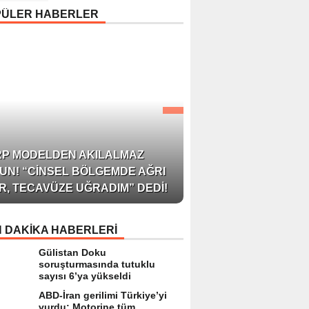
Uyarısı: “Cilt Sağlığında
PÜLER HABERLER
Bilimsel Yaklaşım ve
Güvenilir Ürün Kullanım
Hayati Önem Taşıyor”
AZERBAYCAN’IN ÜN
RP MODELDEN AKILALMAZ
BLOGGER’I VE INFLU
UN! “CINSEL BÖLGEMDE AĞRI
ARZU JALILI ILE YAP
R, TECAVÜZE UĞRADIM” DEDI!
RÖPORTAJ SIZLERL
 DAKİKA HABERLERİ
Gülistan Doku
soruşturmasında tutuklu
sayısı 6’ya yükseldi
ABD-İran gerilimi Türkiye’yi
vurdu: Motorine tüm