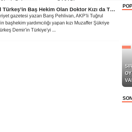
 Okurla Buluştu
BAŞARI
PO
Tuğrul Türkeş’in Baş Hekim Olan Doktor Kızı da Türkiye’yi Terk Etti
yet gazetesi yazarı Barış Pehlivan, AKP'li Tuğrul
in başhekim yardımcılığı yapan kızı Muzaffer Şükriye
ürkeş Demir'in Türkiye'yi ...
SI
OY
VA
SON