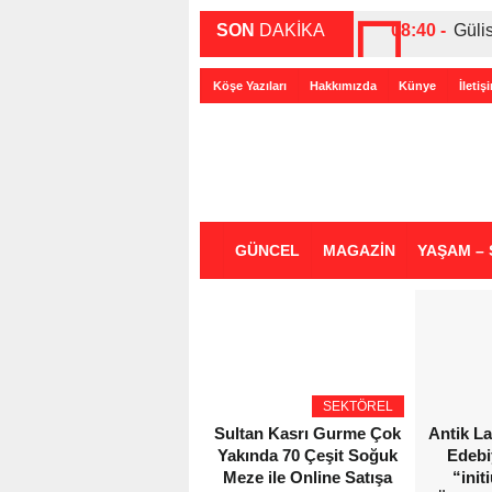
SON
DAKİKA
08:40 -
Güli
00:27 -
ABD-
Köşe Yazıları
Hakkımızda
Künye
İletiş
00:35 -
Bir 
GÜNCEL
MAGAZİN
YAŞAM – 
SEKTÖREL
Sultan Kasrı Gurme Çok
Antik L
Yakında 70 Çeşit Soğuk
Edebi
Meze ile Online Satışa
“init