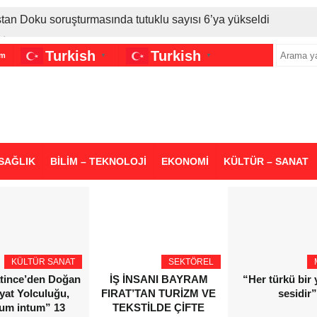
stan Doku soruşturmasında tutuklu sayısı 6’ya yükseldi
İran gerilimi Türkiye’yi vurdu: Motorine tüm zamanların en bü
Turkish
Turkish
im
▼
▼
sigara grubuna daha zam geldi
SAĞLIK
BİLİM – TEKNOLOJİ
EKONOMİ
KÜLTÜR – SANAT
KÜLTÜR SANAT
SEKTÖREL
atince’den Doğan
İŞ İNSANI BAYRAM
“Her türkü bir
yat Yolculuğu,
FIRAT’TAN TURİZM VE
sesidir”
ium intum” 13
TEKSTİLDE ÇİFTE