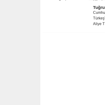
Başlıyor
Ülkede
Cumhuri
Türkeş'
Aliye T