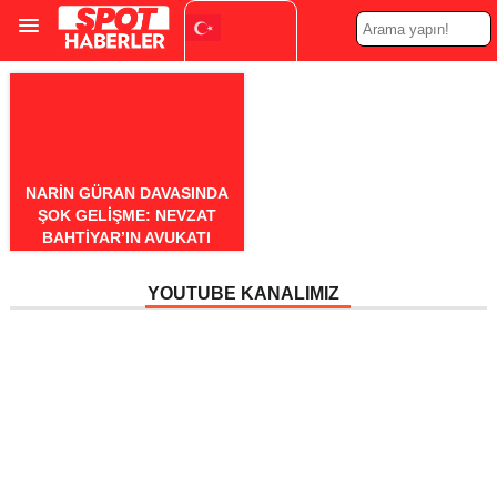
Turkish
▼
NARIN GÜRAN DAVASINDA
ŞOK GELIŞME: NEVZAT
BAHTIYAR’IN AVUKATI
DAVADAN ÇEKILDI
YOUTUBE KANALIMIZ