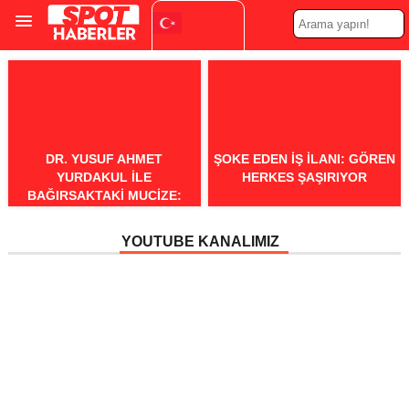
Turkish
▼
DR. YUSUF AHMET
ŞOKE EDEN IŞ ILANI: GÖREN
YURDAKUL ILE
HERKES ŞAŞIRIYOR
BAĞIRSAKTAKI MUCIZE:
HELMINTIK TEDAVI
TÜRKIYE’DE
YOUTUBE KANALIMIZ