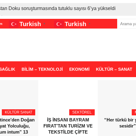
stan Doku soruşturmasında tutuklu sayısı 6’ya yükseldi
İran gerilimi Türkiye’yi vurdu: Motorine tüm zamanların en bü
Turkish
Turkish
im
▼
▼
sigara grubuna daha zam geldi
SAĞLIK
BİLİM – TEKNOLOJİ
EKONOMİ
KÜLTÜR – SANAT
KÜLTÜR SANAT
SEKTÖREL
atince’den Doğan
İŞ İNSANI BAYRAM
“Her türkü bir
yat Yolculuğu,
FIRAT’TAN TURİZM VE
sesidir”
ium intum” 13
TEKSTİLDE ÇİFTE