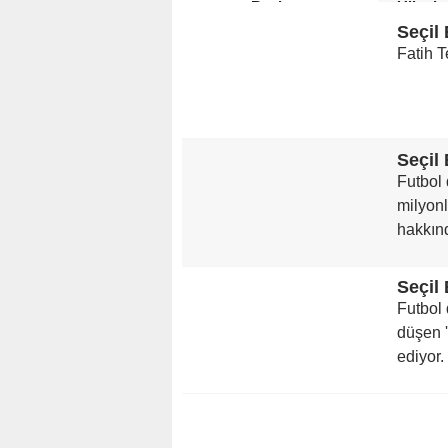
Başlıyor
Ülkede
Seçil
Fatih 
Futbol 
milyonl
hakkınd
Futbol
düşen 
ediyor.