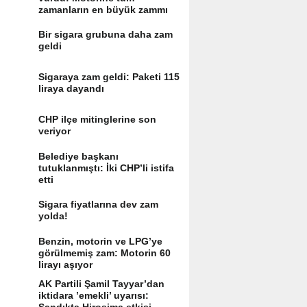
zamanların en büyük zammı
Bir sigara grubuna daha zam
geldi
Sigaraya zam geldi: Paketi 115
liraya dayandı
CHP ilçe mitinglerine son
veriyor
Belediye başkanı
tutuklanmıştı: İki CHP’li istifa
etti
Sigara fiyatlarına dev zam
yolda!
Benzin, motorin ve LPG’ye
görülmemiş zam: Motorin 60
lirayı aşıyor
AK Partili Şamil Tayyar’dan
iktidara ’emekli’ uyarısı: