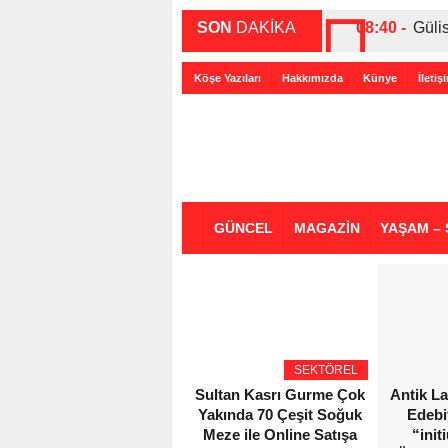
SON
DAKİKA
08:40 -
Güli
00:27 -
ABD-
Köşe Yazıları
Hakkımızda
Künye
İletiş
00:35 -
Bir 
GÜNCEL
MAGAZİN
YAŞAM – 
SEKTÖREL
Sultan Kasrı Gurme Çok
Antik L
Yakında 70 Çeşit Soğuk
Edebi
Meze ile Online Satışa
“init