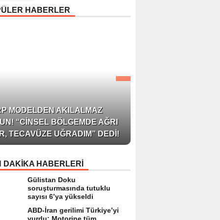
Uyarısı: “Cilt Sağlığında
PÜLER HABERLER
Bilimsel Yaklaşım ve
Güvenilir Ürün Kullanım
Hayati Önem Taşıyor”
AZERBAYCAN’IN ÜN
RP MODELDEN AKILALMAZ
BLOGGER’I VE INFLU
UN! “CINSEL BÖLGEMDE AĞRI
ARZU JALILI ILE YAP
R, TECAVÜZE UĞRADIM” DEDI!
RÖPORTAJ SIZLERL
 DAKİKA HABERLERİ
Gülistan Doku
soruşturmasında tutuklu
sayısı 6’ya yükseldi
ABD-İran gerilimi Türkiye’yi
vurdu: Motorine tüm