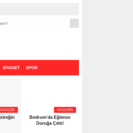
yük zammı
SİYASET
SPOR
MAGAZİN
MAGAZİN
YAŞAM - SAĞLIK
 yüreğin
Bodrum’da Eğlence
Eczacı Melike Şahin
Doruğa Çıktı!
Kozaş’tan Bursa’da
Kozmetik Güvenliği