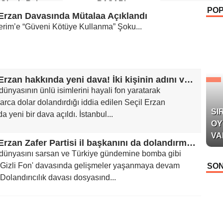
 Okurla Buluştu
BAŞARI
PO
 Erzan Davasında Mütalaa Açıklandı
Terim’e “Güveni Kötüye Kullanma” Şoku...
Seçil Erzan hakkında yeni dava! İki kişinin adını verdi
dünyasının ünlü isimlerini hayali fon yaratarak
arca dolar dolandırdığı iddia edilen Seçil Erzan
SI
a yeni bir dava açıldı. İstanbul...
OY
VA
Seçil Erzan Zafer Partisi il başkanını da dolandırmış: Gelecek parayla milletvekili adayı olacağım
 dünyasını sarsan ve Türkiye gündemine bomba gibi
'Gizli Fon' davasında gelişmeler yaşanmaya devam
SON
 Dolandırıcılık davası dosyasınd...