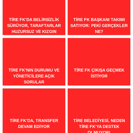
TIRE FK’DA BELIRSIZLIK
TIRE FK BAŞKANI TAKIMI
SÜRÜYOR, TARAFTARLAR
SATIYOR: PEKI GERÇEKLER
HUZURSUZ VE KIZGIN
NE?
TIRE FK’NIN DURUMU VE
TIRE FK ÇIKIŞA GEÇMEK
YÖNETICILERE AÇIK
ISTIYOR
SORULAR
TIRE FK’DA, TRANSFER
TIRE BELEDIYESI, NEDEN
DEVAM EDIYOR
TIRE FK’YA DESTEK
OLMUYOR!