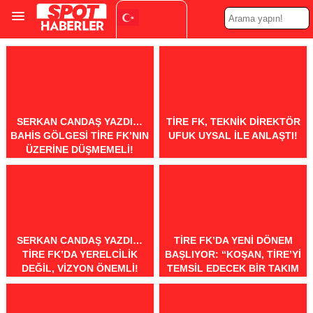
Turkish
▼
SERKAN CANDAŞ YAZDI…
TIRE FK, TEKNIK DIREKTÖR
BAHIS GÖLGESI TIRE FK’NIN
UFUK UYSAL ILE ANLAŞTI!
ÜZERINE DÜŞMEMELI!
SERKAN CANDAŞ YAZDI…
TIRE FK’DA YENI DÖNEM
TIRE FK’DA YERELCILIK
BAŞLIYOR: “KOŞAN, TIRE’YI
DEĞIL, VIZYON ÖNEMLI!
TEMSIL EDECEK BIR TAKIM
KURACAĞIZ”