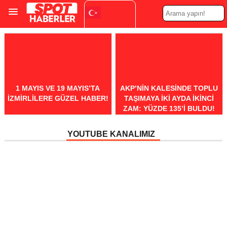
Turkish
▼
1 MAYIS VE 19 MAYIS’TA
AKP’NIN KALESINDE TOPLU
İZMIRLILERE GÜZEL HABER!
TAŞIMAYA IKI AYDA IKINCI
ZAM: YÜZDE 135’I BULDU!
YOUTUBE KANALIMIZ