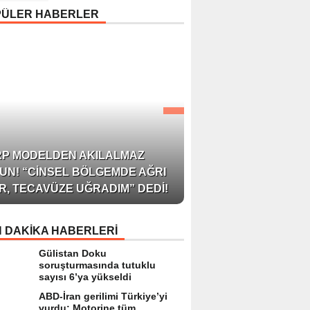
Uyarısı: “Cilt Sağlığında
PÜLER HABERLER
Bilimsel Yaklaşım ve
Güvenilir Ürün Kullanım
Hayati Önem Taşıyor”
AZERBAYCAN’IN ÜN
RP MODELDEN AKILALMAZ
BLOGGER’I VE INFLU
UN! “CINSEL BÖLGEMDE AĞRI
ARZU JALILI ILE YAP
R, TECAVÜZE UĞRADIM” DEDI!
RÖPORTAJ SIZLERL
 DAKİKA HABERLERİ
Gülistan Doku
soruşturmasında tutuklu
sayısı 6’ya yükseldi
ABD-İran gerilimi Türkiye’yi
vurdu: Motorine tüm