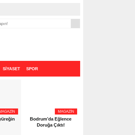
yük zammı
SİYASET
SPOR
MAGAZİN
MAGAZİN
YAŞAM - SAĞLIK
 yüreğin
Bodrum’da Eğlence
Eczacı Melike Şahin
Doruğa Çıktı!
Kozaş’tan Bursa’da
Kozmetik Güvenliği