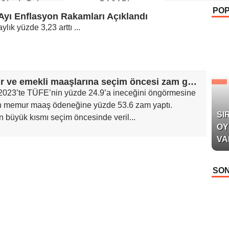
 Okurla Buluştu
BAŞARI
PO
 Ayı Enflasyon Rakamları Açıklandı
lık yüzde 3,23 arttı ...
Memur ve emekli maaşlarına seçim öncesi zam geliyor
r 2023’te TÜFE’nin yüzde 24.9’a ineceğini öngörmesine
 memur maaş ödeneğine yüzde 53.6 zam yaptı.
SI
 büyük kısmı seçim öncesinde veril...
OY
VA
SON