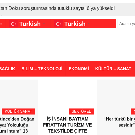
stan Doku soruşturmasında tutuklu sayısı 6’ya yükseldi
İran gerilimi Türkiye’yi vurdu: Motorine tüm zamanların en bü
Turkish
Turkish
im
▼
▼
sigara grubuna daha zam geldi
SAĞLIK
BİLİM – TEKNOLOJİ
EKONOMİ
KÜLTÜR – SANAT
KÜLTÜR SANAT
SEKTÖREL
atince’den Doğan
İŞ İNSANI BAYRAM
“Her türkü bir
yat Yolculuğu,
FIRAT’TAN TURİZM VE
sesidir”
ium intum” 13
TEKSTİLDE ÇİFTE