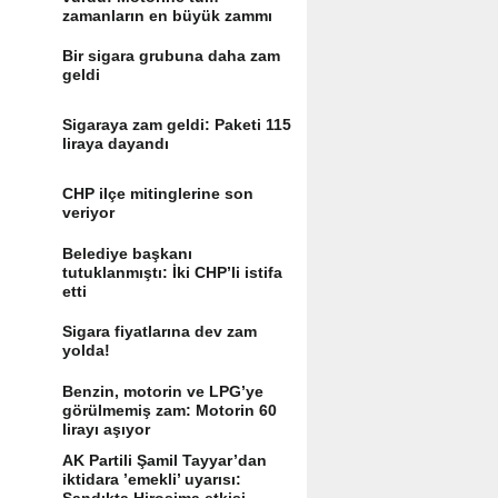
zamanların en büyük zammı
Bir sigara grubuna daha zam
geldi
Sigaraya zam geldi: Paketi 115
liraya dayandı
CHP ilçe mitinglerine son
veriyor
Belediye başkanı
tutuklanmıştı: İki CHP’li istifa
etti
Sigara fiyatlarına dev zam
yolda!
Benzin, motorin ve LPG’ye
görülmemiş zam: Motorin 60
lirayı aşıyor
AK Partili Şamil Tayyar’dan
iktidara ’emekli’ uyarısı: