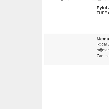
Başlıyor
Ülkede
Eylül
TÜFE ay
İktida
rağmen
Zammın