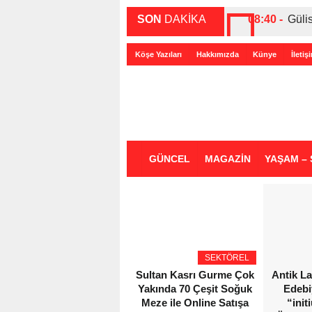
SON
DAKİKA
08:40 -
Güli
00:27 -
ABD-
Köşe Yazıları
Hakkımızda
Künye
İletiş
00:35 -
Bir 
GÜNCEL
MAGAZİN
YAŞAM – 
SEKTÖREL
Sultan Kasrı Gurme Çok
Antik L
Yakında 70 Çeşit Soğuk
Edebi
Meze ile Online Satışa
“init