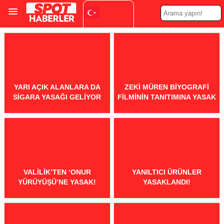
Turkish
▼
YARI AÇIK ALANLARA DA
ZEKI MÜREN BIYOGRAFI
SIGARA YASAĞI GELIYOR
FILMININ TANITIMINA YASAK
VALILIK’TEN ‘ONUR
YANILTICI ÜRÜNLER
YÜRÜYÜŞÜ’NE YASAK!
YASAKLANDI!