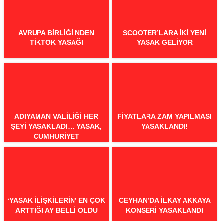
AVRUPA BIRLIĞI’NDEN
SCOOTER’LARA IKI YENI
TIKTOK YASAĞI
YASAK GELIYOR
ADIYAMAN VALILIĞI HER
FIYATLARA ZAM YAPILMASI
ŞEYI YASAKLADI… YASAK,
YASAKLANDI!
CUMHURIYET
BAYRAMI’NDAN HEMEN
SONRA BITMESI DIKKAT
ÇEKTI
‘YASAK ILIŞKILERIN’ EN ÇOK
CEYHAN’DA İLKAY AKKAYA
ARTTIĞI AY BELLI OLDU
KONSERI YASAKLANDI