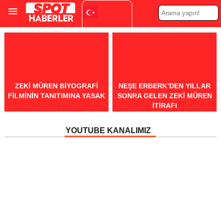
Turkish
▼
ZEKI MÜREN BIYOGRAFI
NEŞE ERBERK’DEN YILLAR
FILMININ TANITIMINA YASAK
SONRA GELEN ZEKI MÜREN
ITIRAFI
YOUTUBE KANALIMIZ