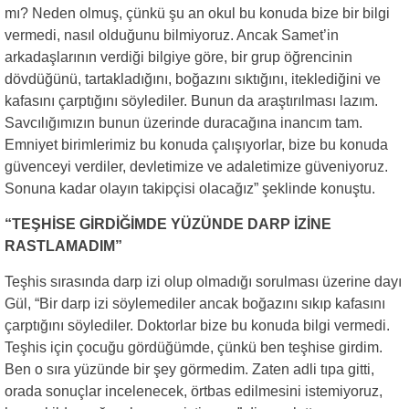
mı? Neden olmuş, çünkü şu an okul bu konuda bize bir bilgi
vermedi, nasıl olduğunu bilmiyoruz. Ancak Samet’in
arkadaşlarının verdiği bilgiye göre, bir grup öğrencinin
dövdüğünü, tartakladığını, boğazını sıktığını, iteklediğini ve
kafasını çarptığını söylediler. Bunun da araştırılması lazım.
Savcılığımızın bunun üzerinde duracağına inancım tam.
Emniyet birimlerimiz bu konuda çalışıyorlar, bize bu konuda
güvenceyi verdiler, devletimize ve adaletimize güveniyoruz.
Sonuna kadar olayın takipçisi olacağız” şeklinde konuştu.
“TEŞHİSE GİRDİĞİMDE YÜZÜNDE DARP İZİNE
RASTLAMADIM”
Teşhis sırasında darp izi olup olmadığı sorulması üzerine dayı
Gül, “Bir darp izi söylemediler ancak boğazını sıkıp kafasını
çarptığını söylediler. Doktorlar bize bu konuda bilgi vermedi.
Teşhis için çocuğu gördüğümde, çünkü ben teşhise girdim.
Ben o sıra yüzünde bir şey görmedim. Zaten adli tıpa gitti,
orada sonuçlar incelenecek, örtbas edilmesini istemiyoruz,