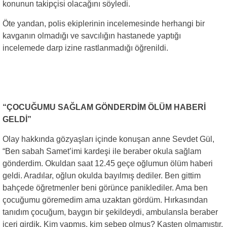
konunun takipçisi olacağını söyledi.
Öte yandan, polis ekiplerinin incelemesinde herhangi bir
kavganın olmadığı ve savcılığın hastanede yaptığı
incelemede darp izine rastlanmadığı öğrenildi.
“ÇOCUĞUMU SAĞLAM GÖNDERDİM ÖLÜM HABERİ
GELDİ”
Olay hakkında gözyaşları içinde konuşan anne Sevdet Gül,
“Ben sabah Samet’imi kardeşi ile beraber okula sağlam
gönderdim. Okuldan saat 12.45 geçe oğlumun ölüm haberi
geldi. Aradılar, oğlun okulda bayılmış dediler. Ben gittim
bahçede öğretmenler beni görünce paniklediler. Ama ben
çocuğumu göremedim ama uzaktan gördüm. Hırkasından
tanıdım çocuğum, baygın bir şekildeydi, ambulansla beraber
içeri girdik. Kim yapmış, kim sebep olmuş? Kasten olmamıştır,