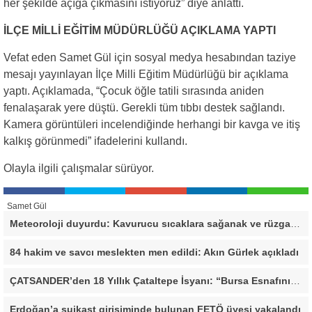
her şekilde açığa çıkmasını istiyoruz” diye anlattı.
İLÇE MİLLİ EĞİTİM MÜDÜRLÜĞÜ AÇIKLAMA YAPTI
Vefat eden Samet Gül için sosyal medya hesabından taziye
mesajı yayınlayan İlçe Milli Eğitim Müdürlüğü bir açıklama
yaptı. Açıklamada, “Çocuk öğle tatili sırasında aniden
fenalaşarak yere düştü. Gerekli tüm tıbbı destek sağlandı.
Kamera görüntüleri incelendiğinde herhangi bir kavga ve itiş
kalkış görünmedi” ifadelerini kullandı.
Olayla ilgili çalışmalar sürüyor.
Samet Gül
Meteoroloji duyurdu: Kavurucu sıcaklara sağanak ve rüzgar arası
84 hakim ve savcı meslekten men edildi: Akın Gürlek açıkladı
ÇATSANDER’den 18 Yıllık Çataltepe İsyanı: “Bursa Esnafını Kim 18 Yıldır Mağdur Ediyor?”
Erdoğan’a suikast girişiminde bulunan FETÖ üyesi yakalandı