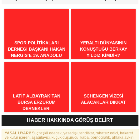
SPOR POLITIKALARI
YERALTI DÜNYASININ
DERNEĞI BAŞKANI HAKAN
KONUŞTUĞU BERKAY
NERGIS’E 19. ANADOLU
YILDIZ KIMDIR?
SPOR ÖDÜLLERI’NDE
“ÖRNEK DAVRANIŞ” ÖDÜLÜ
LATIF ALBAYRAK’TAN
SCHENGEN VİZESİ
BURSA ERZURUM
ALACAKLAR DİKKAT
DERNEKLERI
FEDERASYONU İÇIN 25
HABER HAKKINDA GÖRÜŞ BELİRT
MADDELIK BÜYÜK VIZYON:
“DAHA GÜÇLÜ, DAHA ETKIN,
YASAL UYARI!
DAHA KAPSAYICI BIR
Suç teşkil edecek, yasadışı, tehditkar, rahatsız edici, hakaret
ve küfür içeren, aşağılayıcı, küçük düşürücü, kaba, pornografik, ahlaka aykırı,
FEDERASYON İÇIN YOLA