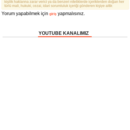
kişilik haklarına zarar verici ya da benzeri niteliklerde içeriklerden doğan her
ÇIKTIK”
türlü mali, hukuki, cezai, idari sorumluluk içeriği gönderen kişiye aittir.
Yorum yapabilmek için
yapmalısınız.
giriş
YOUTUBE KANALIMIZ