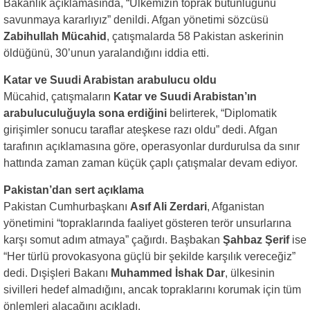
Bakanlık açıklamasında, “Ülkemizin toprak bütünlüğünü
savunmaya kararlıyız” denildi. Afgan yönetimi sözcüsü
Zabihullah Mücahid
, çatışmalarda 58 Pakistan askerinin
öldüğünü, 30’unun yaralandığını iddia etti.
Katar ve Suudi Arabistan arabulucu oldu
Mücahid, çatışmaların
Katar ve Suudi Arabistan’ın
arabuluculuğuyla sona erdiğini
belirterek, “Diplomatik
girişimler sonucu taraflar ateşkese razı oldu” dedi. Afgan
tarafının açıklamasına göre, operasyonlar durdurulsa da sınır
hattında zaman zaman küçük çaplı çatışmalar devam ediyor.
Pakistan’dan sert açıklama
Pakistan Cumhurbaşkanı
Asıf Ali Zerdari
, Afganistan
yönetimini “topraklarında faaliyet gösteren terör unsurlarına
karşı somut adım atmaya” çağırdı. Başbakan
Şahbaz Şerif
ise
“Her türlü provokasyona güçlü bir şekilde karşılık vereceğiz”
dedi. Dışişleri Bakanı
Muhammed İshak Dar
, ülkesinin
sivilleri hedef almadığını, ancak topraklarını korumak için tüm
önlemleri alacağını açıkladı.