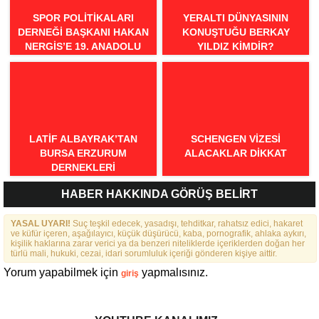
SPOR POLITIKALARI
YERALTI DÜNYASININ
DERNEĞI BAŞKANI HAKAN
KONUŞTUĞU BERKAY
NERGIS’E 19. ANADOLU
YILDIZ KIMDIR?
SPOR ÖDÜLLERI’NDE
“ÖRNEK DAVRANIŞ” ÖDÜLÜ
LATIF ALBAYRAK’TAN
SCHENGEN VİZESİ
BURSA ERZURUM
ALACAKLAR DİKKAT
DERNEKLERI
FEDERASYONU İÇIN 25
HABER HAKKINDA GÖRÜŞ BELİRT
MADDELIK BÜYÜK VIZYON:
“DAHA GÜÇLÜ, DAHA ETKIN,
YASAL UYARI!
DAHA KAPSAYICI BIR
Suç teşkil edecek, yasadışı, tehditkar, rahatsız edici, hakaret
ve küfür içeren, aşağılayıcı, küçük düşürücü, kaba, pornografik, ahlaka aykırı,
FEDERASYON İÇIN YOLA
kişilik haklarına zarar verici ya da benzeri niteliklerde içeriklerden doğan her
ÇIKTIK”
türlü mali, hukuki, cezai, idari sorumluluk içeriği gönderen kişiye aittir.
Yorum yapabilmek için
yapmalısınız.
giriş