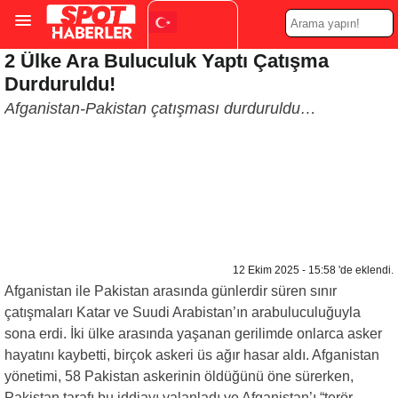
2 Ülke Ara Buluculuk Yaptı Çatışma
Turkish
▼
Durduruldu!
Afganistan-Pakistan çatışması durduruldu…
12 Ekim 2025 - 15:58 'de eklendi.
Afganistan ile Pakistan arasında günlerdir süren sınır
çatışmaları Katar ve Suudi Arabistan’ın arabuluculuğuyla
sona erdi. İki ülke arasında yaşanan gerilimde onlarca asker
hayatını kaybetti, birçok askeri üs ağır hasar aldı. Afganistan
yönetimi, 58 Pakistan askerinin öldüğünü öne sürerken,
Pakistan tarafı bu iddiayı yalanladı ve Afganistan’ı “terör