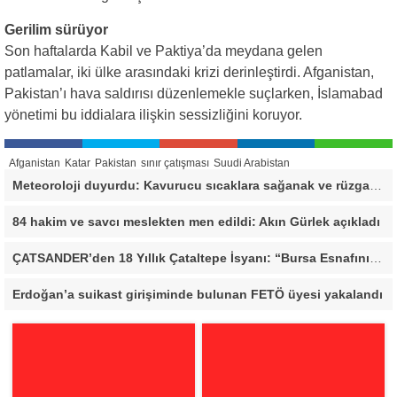
Gerilim sürüyor
Son haftalarda Kabil ve Paktiya’da meydana gelen
patlamalar, iki ülke arasındaki krizi derinleştirdi. Afganistan,
Pakistan’ı hava saldırısı düzenlemekle suçlarken, İslamabad
yönetimi bu iddialara ilişkin sessizliğini koruyor.
Afganistan
Katar
Pakistan
sınır çatışması
Suudi Arabistan
Meteoroloji duyurdu: Kavurucu sıcaklara sağanak ve rüzgar arası
84 hakim ve savcı meslekten men edildi: Akın Gürlek açıkladı
ÇATSANDER’den 18 Yıllık Çataltepe İsyanı: “Bursa Esnafını Kim 18 Yıldır Mağdur Ediyor?”
Erdoğan’a suikast girişiminde bulunan FETÖ üyesi yakalandı