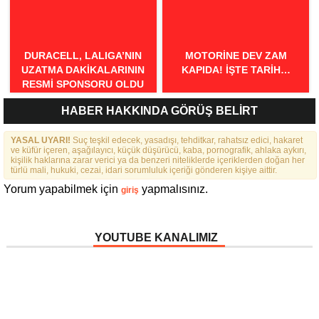
DURACELL, LALIGA’NIN
MOTORINE DEV ZAM
UZATMA DAKIKALARININ
KAPIDA! İŞTE TARIH…
RESMI SPONSORU OLDU
HABER HAKKINDA GÖRÜŞ BELİRT
YASAL UYARI!
Suç teşkil edecek, yasadışı, tehditkar, rahatsız edici, hakaret
ve küfür içeren, aşağılayıcı, küçük düşürücü, kaba, pornografik, ahlaka aykırı,
kişilik haklarına zarar verici ya da benzeri niteliklerde içeriklerden doğan her
türlü mali, hukuki, cezai, idari sorumluluk içeriği gönderen kişiye aittir.
Yorum yapabilmek için
yapmalısınız.
giriş
YOUTUBE KANALIMIZ