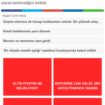
olarak belirlendiğini bildirdi.
Asgari Ücret
Maaş
Geçim sıkıntısı ek hesap kullanımını artırdı: En yüksek artış bu 3 ilde
Kredi limitlerinde yeni dönem
Benzin ve motorine zam geldi
‘En düşük emekli aylığı’ maddesi komisyonda kabul edildi
ALTIN FIYATINI NE
MOTORINE ZAM GELDI: DEV
BELIRLIYOR?
ARTIŞ POMPAYA YANSIDI