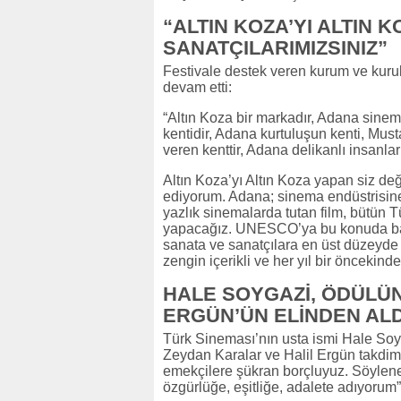
“ALTIN KOZA’YI ALTIN 
SANATÇILARIMIZSINIZ”
Festivale destek veren kurum ve kuru
devam etti:
“Altın Koza bir markadır, Adana sinema 
kentidir, Adana kurtuluşun kenti, Mus
veren kenttir, Adana delikanlı insanları
Altın Koza’yı Altın Koza yapan siz değ
ediyorum. Adana; sinema endüstrisin
yazlık sinemalarda tutan film, bütün T
yapacağız. UNESCO’ya bu konuda baş
sanata ve sanatçılara en üst düzeyde
zengin içerikli ve her yıl bir öncekin
HALE SOYGAZİ, ÖDÜLÜ
ERGÜN’ÜN ELİNDEN ALD
Türk Sineması’nın usta ismi Hale So
Zeydan Karalar ve Halil Ergün takdim 
emekçilere şükran borçluyuz. Söylene
özgürlüğe, eşitliğe, adalete adıyorum”