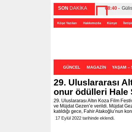
SON
DAKİKA
08:40 -
Güli
00:27 -
ABD-
Köşe Yazıları
Hakkımızda
Künye
İletiş
00:35 -
Bir 
GÜNCEL
MAGAZİN
YAŞAM – 
29. Uluslararası Al
onur ödülleri Hale
29. Uluslararası Altın Koza Film Fest
ve Müjdat Gezen’e verildi. Müjdat Gez
katıldığı gece, Fahir Atakoğlu’nun ko
17 Eylül 2022 tarihinde eklendi.