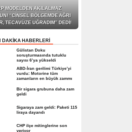
AZERBAYCAN’IN ÜN
RP MODELDEN AKILALMAZ
BLOGGER’I VE INFLU
UN! “CINSEL BÖLGEMDE AĞRI
ARZU JALILI ILE YAP
R, TECAVÜZE UĞRADIM” DEDI!
RÖPORTAJ SIZLERL
 DAKİKA HABERLERİ
Gülistan Doku
soruşturmasında tutuklu
sayısı 6’ya yükseldi
ABD-İran gerilimi Türkiye’yi
vurdu: Motorine tüm
zamanların en büyük zammı
Bir sigara grubuna daha zam
geldi
Sigaraya zam geldi: Paketi 115
liraya dayandı
CHP ilçe mitinglerine son
veriyor