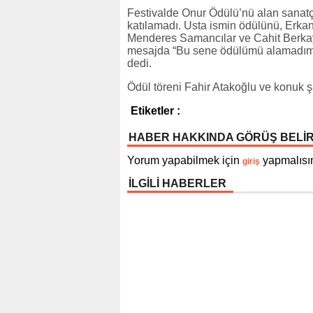
Festivalde Onur Ödülü’nü alan sanatç
katılamadı. Usta ismin ödülünü, Erka
Menderes Samancılar ve Cahit Berkay’
mesajda “Bu sene ödülümü alamadım 
dedi.
Ödül töreni Fahir Atakoğlu ve konuk ş
Etiketler :
HABER HAKKINDA GÖRÜŞ BELİ
Yorum yapabilmek için
yapmalısın
giriş
İLGİLİ HABERLER