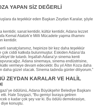
KOZA YAPAN SİZ DEĞERLİ
luşlara da teşekkür eden Başkan Zeydan Karalar, şöyle
kentidir, sanat kentidir, kültür kentidir, Adana lezzet
tafa Kemal Atatürk’e Milli Mücadele yapma ilhamını
n kentidir.
erli sanatçılarsınız, hepinize bir kez daha teşekkür
e çok ciddi katkıda bulunmuştur. Eskiden Adana’da
ürkiye’de tutardı. İnşallah Adana’yı sinema kenti
vuracağız. Adana sinemaya, sinema endüstrisine,
 katkı vermeye devam edecektir. Bu yıl Altın Koza daha
den daha güzel olacak. Sinema tadında günler diliyorum.”
NÜ ZEYDAN KARALAR VE HALİL
I
ygazi’ye ödülünü, Adana Büyükşehir Belediye Başkanı
etti. Hale Soygazi, “Bu gemiyi buraya getiren
cek o kadar çok şey var ki. Bu ödülü demokrasiye,
 diye konuştu.