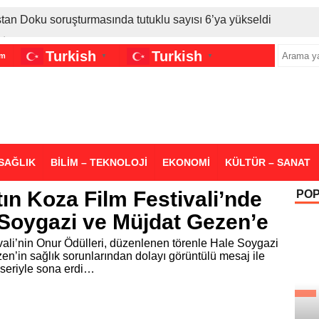
stan Doku soruşturmasında tutuklu sayısı 6’ya yükseldi
İran gerilimi Türkiye’yi vurdu: Motorine tüm zamanların en bü
Turkish
Turkish
im
▼
▼
sigara grubuna daha zam geldi
SAĞLIK
BİLİM – TEKNOLOJİ
EKONOMİ
KÜLTÜR – SANAT
tın Koza Film Festivali’nde
PO
 Soygazi ve Müjdat Gezen’e
ivali’nin Onur Ödülleri, düzenlenen törenle Hale Soygazi
en’in sağlık sorunlarından dolayı görüntülü mesaj ile
nseriyle sona erdi…