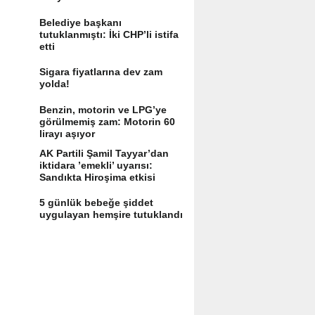
Belediye başkanı
tutuklanmıştı: İki CHP’li istifa
etti
Sigara fiyatlarına dev zam
yolda!
Benzin, motorin ve LPG’ye
görülmemiş zam: Motorin 60
lirayı aşıyor
AK Partili Şamil Tayyar’dan
iktidara ’emekli’ uyarısı:
Sandıkta Hiroşima etkisi
yaratır
5 günlük bebeğe şiddet
uygulayan hemşire tutuklandı