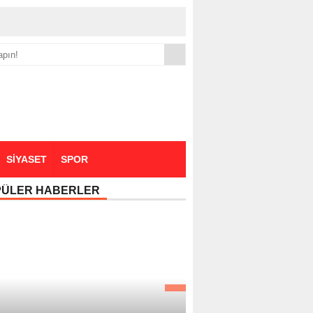
yük zammı
SİYASET
SPOR
PÜLER HABERLER