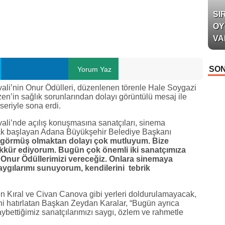
SI
OY
VA
SON
Yorum Yaz
ivali’nin Onur Ödülleri, düzenlenen törenle Hale Soygazi
en’in sağlık sorunlarından dolayı görüntülü mesaj ile
seriyle sona erdi.
vali’nde açılış konuşmasına sanatçıları, sinema
rak başlayan Adana Büyükşehir Belediye Başkanı
 görmüş olmaktan dolayı çok mutluyum. Bize
ekkür ediyorum. Bugün çok önemli iki sanatçımıza
Onur Ödüllerimizi vereceğiz. Onlara sinemaya
saygılarımı sunuyorum, kendilerini tebrik
en Kıral ve Civan Canova gibi yerleri doldurulamayacak,
ni hatırlatan Başkan Zeydan Karalar, “Bugün ayrıca
ybettiğimiz sanatçılarımızı saygı, özlem ve rahmetle