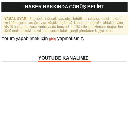
FEDERASYONU İÇIN 25
HABER HAKKINDA GÖRÜŞ BELİRT
MADDELIK BÜYÜK VIZYON:
“DAHA GÜÇLÜ, DAHA ETKIN,
YASAL UYARI!
Suç teşkil edecek, yasadışı, tehditkar, rahatsız edici, hakaret
DAHA KAPSAYICI BIR
ve küfür içeren, aşağılayıcı, küçük düşürücü, kaba, pornografik, ahlaka aykırı,
FEDERASYON İÇIN YOLA
kişilik haklarına zarar verici ya da benzeri niteliklerde içeriklerden doğan her
ÇIKTIK”
türlü mali, hukuki, cezai, idari sorumluluk içeriği gönderen kişiye aittir.
Yorum yapabilmek için
yapmalısınız.
giriş
YOUTUBE KANALIMIZ