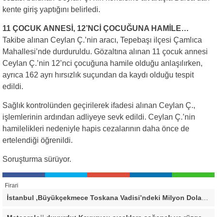
kente giriş yaptığını belirledi.
11 ÇOCUK ANNESİ, 12’NCİ ÇOCUĞUNA HAMİLE…
Takibe alınan Ceylan Ç.’nin aracı, Tepebaşı ilçesi Çamlıca
Mahallesi’nde durduruldu. Gözaltına alınan 11 çocuk annesi
Ceylan Ç.’nin 12’nci çocuğuna hamile olduğu anlaşılırken,
ayrıca 162 ayrı hırsızlık suçundan da kaydı olduğu tespit
edildi.
Sağlık kontrolünden geçirilerek ifadesi alınan Ceylan Ç.,
işlemlerinin ardından adliyeye sevk edildi. Ceylan Ç.’nin
hamilelikleri nedeniyle hapis cezalarının daha önce de
ertelendiği öğrenildi.
Soruşturma sürüyor.
Firari
İstanbul ,Büyükçekmece Toskana Vadisi’ndeki Milyon Dolarlık Villa İçin Savcılık Harekete Geçti! 138,40 Metrekarelik Kaçak Alan Tespit Edildi