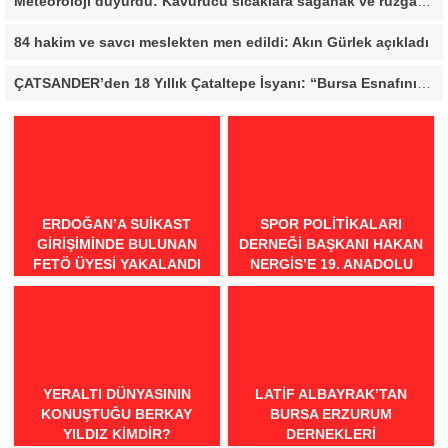
Meteoroloji duyurdu: Kavurucu sıcaklara sağanak ve rüzgar arası
84 hakim ve savcı meslekten men edildi: Akın Gürlek açıkladı
ÇATSANDER’den 18 Yıllık Çataltepe İsyanı: “Bursa Esnafını Kim 18 Yıldır Mağdur Ediyor?”
ERDOĞAN’A SUIKAST
SPOR POLITIKALARI
GIRIŞIMINDE BULUNAN
DERNEĞI BAŞKANI HAKAN
FETÖ ÜYESI YAKALANDI
NERGIS’E 19. ANADOLU
SPOR ÖDÜLLERI’NDE
“ÖRNEK DAVRANIŞ” ÖDÜLÜ
YERALTI DÜNYASININ
LATIF ALBAYRAK’TAN
KONUŞTUĞU BERKAY
BURSA ERZURUM
YILDIZ KIMDIR?
DERNEKLERI