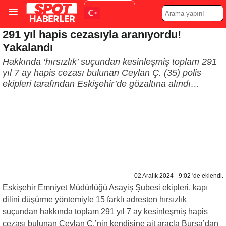
291 yıl hapis cezasıyla aranıyordu!
Turkish
▼
Yakalandı
Hakkında ‘hırsızlık’ suçundan kesinleşmiş toplam 291
yıl 7 ay hapis cezası bulunan Ceylan Ç. (35) polis
ekipleri tarafından Eskişehir’de gözaltına alındı…
02 Aralık 2024 - 9:02 'de eklendi.
Eskişehir Emniyet Müdürlüğü Asayiş Şubesi ekipleri, kapı
dilini düşürme yöntemiyle 15 farklı adresten hırsızlık
suçundan hakkında toplam 291 yıl 7 ay kesinleşmiş hapis
cezası bulunan Ceylan Ç.’nin kendisine ait araçla Bursa’dan