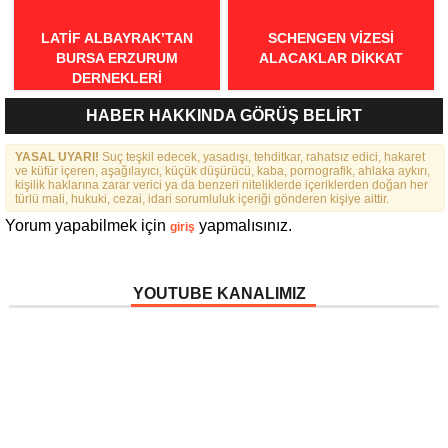
LATIF ALBAYRAK’TAN
SCHENGEN VİZESİ
BURSA ERZURUM
ALACAKLAR DİKKAT
DERNEKLERI
FEDERASYONU İÇIN 25
HABER HAKKINDA GÖRÜŞ BELİRT
MADDELIK BÜYÜK VIZYON:
“DAHA GÜÇLÜ, DAHA ETKIN,
YASAL UYARI!
DAHA KAPSAYICI BIR
Suç teşkil edecek, yasadışı, tehditkar, rahatsız edici, hakaret
ve küfür içeren, aşağılayıcı, küçük düşürücü, kaba, pornografik, ahlaka aykırı,
FEDERASYON İÇIN YOLA
kişilik haklarına zarar verici ya da benzeri niteliklerde içeriklerden doğan her
ÇIKTIK”
türlü mali, hukuki, cezai, idari sorumluluk içeriği gönderen kişiye aittir.
Yorum yapabilmek için
yapmalısınız.
giriş
YOUTUBE KANALIMIZ