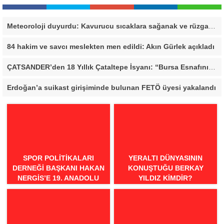
Meteoroloji duyurdu: Kavurucu sıcaklara sağanak ve rüzgar arası
84 hakim ve savcı meslekten men edildi: Akın Gürlek açıkladı
ÇATSANDER’den 18 Yıllık Çataltepe İsyanı: “Bursa Esnafını Kim 18 Yıldır Mağdur Ediyor?”
Erdoğan’a suikast girişiminde bulunan FETÖ üyesi yakalandı
SPOR POLITIKALARI
YERALTI DÜNYASININ
DERNEĞI BAŞKANI HAKAN
KONUŞTUĞU BERKAY
NERGIS’E 19. ANADOLU
YILDIZ KIMDIR?
SPOR ÖDÜLLERI’NDE
“ÖRNEK DAVRANIŞ” ÖDÜLÜ