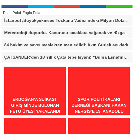
Dilan Polat
Engin Polat
İstanbul ,Büyükçekmece Toskana Vadisi’ndeki Milyon Dolarlık Villa İçin Savcılık Harekete Geçti! 138,40 Metrekarelik Kaçak Alan Tespit Edildi
Meteoroloji duyurdu: Kavurucu sıcaklara sağanak ve rüzgar arası
84 hakim ve savcı meslekten men edildi: Akın Gürlek açıkladı
ÇATSANDER’den 18 Yıllık Çataltepe İsyanı: “Bursa Esnafını Kim 18 Yıldır Mağdur Ediyor?”
ERDOĞAN’A SUIKAST
SPOR POLITIKALARI
GIRIŞIMINDE BULUNAN
DERNEĞI BAŞKANI HAKAN
FETÖ ÜYESI YAKALANDI
NERGIS’E 19. ANADOLU
SPOR ÖDÜLLERI’NDE
“ÖRNEK DAVRANIŞ” ÖDÜLÜ