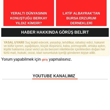
YERALTI DÜNYASININ
LATIF ALBAYRAK’TAN
KONUŞTUĞU BERKAY
BURSA ERZURUM
YILDIZ KIMDIR?
DERNEKLERI
FEDERASYONU İÇIN 25
HABER HAKKINDA GÖRÜŞ BELİRT
MADDELIK BÜYÜK VIZYON:
“DAHA GÜÇLÜ, DAHA ETKIN,
YASAL UYARI!
Suç teşkil edecek, yasadışı, tehditkar, rahatsız edici, hakaret
DAHA KAPSAYICI BIR
ve küfür içeren, aşağılayıcı, küçük düşürücü, kaba, pornografik, ahlaka aykırı,
FEDERASYON İÇIN YOLA
kişilik haklarına zarar verici ya da benzeri niteliklerde içeriklerden doğan her
ÇIKTIK”
türlü mali, hukuki, cezai, idari sorumluluk içeriği gönderen kişiye aittir.
Yorum yapabilmek için
yapmalısınız.
giriş
YOUTUBE KANALIMIZ