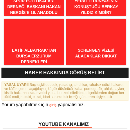
SPOR POLITIKALARI
YERALTI DÜNYASININ
DERNEĞI BAŞKANI HAKAN
KONUŞTUĞU BERKAY
NERGIS’E 19. ANADOLU
YILDIZ KIMDIR?
SPOR ÖDÜLLERI’NDE
“ÖRNEK DAVRANIŞ” ÖDÜLÜ
LATIF ALBAYRAK’TAN
SCHENGEN VİZESİ
BURSA ERZURUM
ALACAKLAR DİKKAT
DERNEKLERI
FEDERASYONU İÇIN 25
HABER HAKKINDA GÖRÜŞ BELİRT
MADDELIK BÜYÜK VIZYON:
“DAHA GÜÇLÜ, DAHA ETKIN,
YASAL UYARI!
DAHA KAPSAYICI BIR
Suç teşkil edecek, yasadışı, tehditkar, rahatsız edici, hakaret
ve küfür içeren, aşağılayıcı, küçük düşürücü, kaba, pornografik, ahlaka aykırı,
FEDERASYON İÇIN YOLA
kişilik haklarına zarar verici ya da benzeri niteliklerde içeriklerden doğan her
ÇIKTIK”
türlü mali, hukuki, cezai, idari sorumluluk içeriği gönderen kişiye aittir.
Yorum yapabilmek için
yapmalısınız.
giriş
YOUTUBE KANALIMIZ