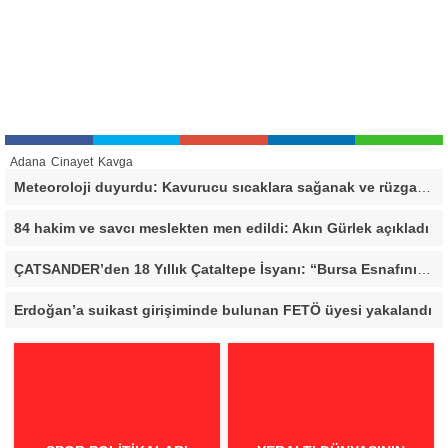
Adana
Cinayet
Kavga
Meteoroloji duyurdu: Kavurucu sıcaklara sağanak ve rüzgar arası
84 hakim ve savcı meslekten men edildi: Akın Gürlek açıkladı
ÇATSANDER’den 18 Yıllık Çataltepe İsyanı: “Bursa Esnafını Kim 18 Yıldır Mağdur Ediyor?”
Erdoğan’a suikast girişiminde bulunan FETÖ üyesi yakalandı