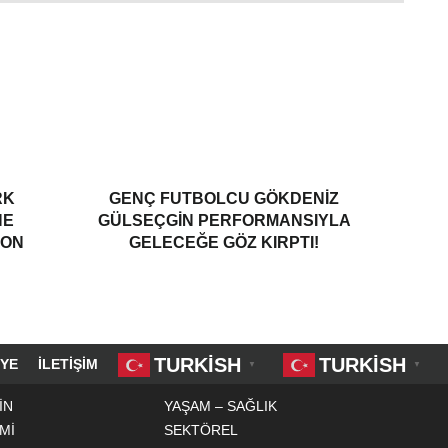
RK
GENÇ FUTBOLCU GÖKDENIZ
NE
GÜLSEÇGIN PERFORMANSIYLA
YON
GELECEĞE GÖZ KIRPTI!
TURKISH
TURKISH
YE
İLETIŞIM
▼
▼
İN
YAŞAM – SAĞLIK
Mİ
SEKTÖREL