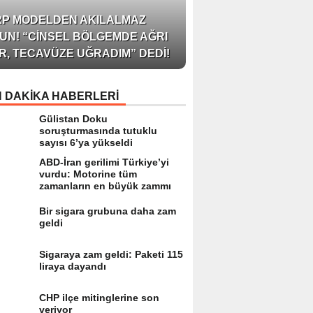
AZERBAYCAN’IN ÜN
RP MODELDEN AKILALMAZ
BLOGGER’I VE INFLU
UN! “CINSEL BÖLGEMDE AĞRI
ARZU JALILI ILE YAP
R, TECAVÜZE UĞRADIM” DEDI!
RÖPORTAJ SIZLERL
 DAKİKA HABERLERİ
Gülistan Doku
soruşturmasında tutuklu
sayısı 6’ya yükseldi
ABD-İran gerilimi Türkiye’yi
vurdu: Motorine tüm
zamanların en büyük zammı
Bir sigara grubuna daha zam
geldi
Sigaraya zam geldi: Paketi 115
liraya dayandı
CHP ilçe mitinglerine son
veriyor