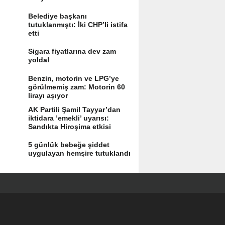
Belediye başkanı
tutuklanmıştı: İki CHP’li istifa
etti
Sigara fiyatlarına dev zam
yolda!
Benzin, motorin ve LPG’ye
görülmemiş zam: Motorin 60
lirayı aşıyor
AK Partili Şamil Tayyar’dan
iktidara ’emekli’ uyarısı:
Sandıkta Hiroşima etkisi
yaratır
5 günlük bebeğe şiddet
uygulayan hemşire tutuklandı