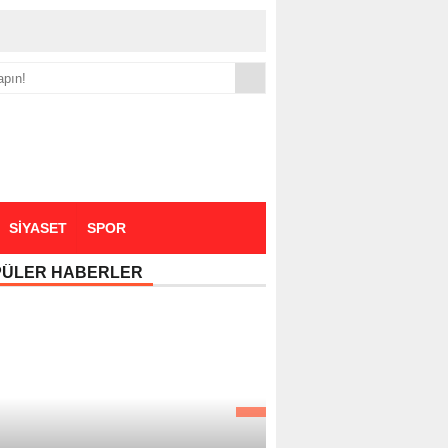
yük zammı
SİYASET
SPOR
PÜLER HABERLER