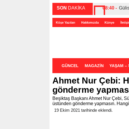
SON
DAKİKA
08:40 -
Güli
00:27 -
ABD-
Köşe Yazıları
Hakkımızda
Künye
İletiş
00:35 -
Bir 
GÜNCEL
MAGAZİN
YAŞAM – 
Ahmet Nur Çebi: H
gönderme yapmas
Beşiktaş Başkanı Ahmet Nur Çebi, Sü
üstünden gönderme yapmasın. Hangi k
19 Ekim 2021 tarihinde eklendi.