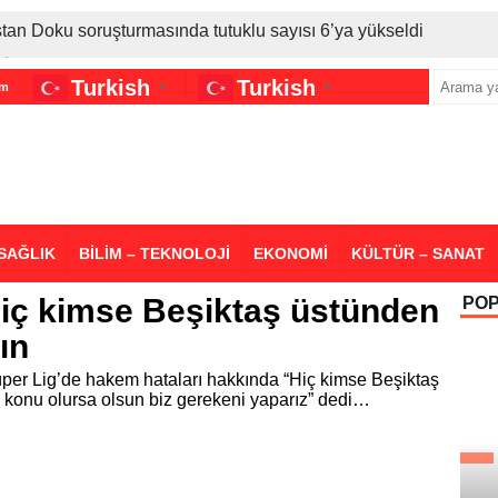
stan Doku soruşturmasında tutuklu sayısı 6’ya yükseldi
İran gerilimi Türkiye’yi vurdu: Motorine tüm zamanların en bü
Turkish
Turkish
im
▼
▼
sigara grubuna daha zam geldi
SAĞLIK
BİLİM – TEKNOLOJİ
EKONOMİ
KÜLTÜR – SANAT
iç kimse Beşiktaş üstünden
PO
ın
per Lig’de hakem hataları hakkında “Hiç kimse Beşiktaş
onu olursa olsun biz gerekeni yaparız” dedi…