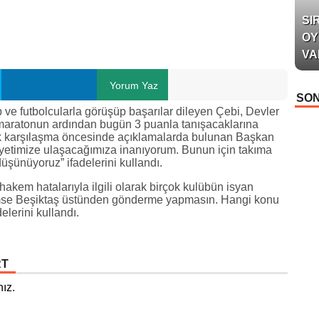
SI
OY
VA
Yorum Yaz
SON
ve futbolcularla görüşüp başarılar dileyen Çebi, Devler
 maratonun ardından bugün 3 puanla tanışacaklarına
k karşılaşma öncesinde açıklamalarda bulunan Başkan
biyetimize ulaşacağımıza inanıyorum. Bunun için takıma
düşünüyoruz” ifadelerini kullandı.
kem hatalarıyla ilgili olarak birçok kulübün isyan
imse Beşiktaş üstünden gönderme yapmasın. Hangi konu
elerini kullandı.
RT
ız.