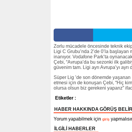
Zorlu mücadele öncesinde teknik ekip 
Ligi C Grubu’nda 2’de 0’la başlayan
inanıyor. Vodafone Park’ta oynanaca
Çebi, “Avrupa’da bu sezonki ilk gali
güvenim tam. Ligi ayrı Avrupa’yı ayrı 
Süper Lig ’de son dönemde yaşanan ha
etmesi için de konuşan Çebi, “Hiç k
olursa olsun biz gerekeni yaparız” ifad
Etiketler :
HABER HAKKINDA GÖRÜŞ BELİ
Yorum yapabilmek için
yapmalısın
giriş
İLGİLİ HABERLER