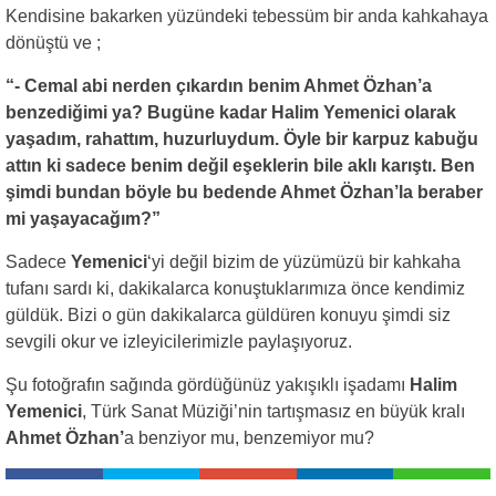
Kendisine bakarken yüzündeki tebessüm bir anda kahkahaya
dönüştü ve ;
“- Cemal abi nerden çıkardın benim Ahmet Özhan’a
benzediğimi ya? Bugüne kadar Halim Yemenici olarak
yaşadım, rahattım, huzurluydum. Öyle bir karpuz kabuğu
attın ki sadece benim değil eşeklerin bile aklı karıştı. Ben
şimdi bundan böyle bu bedende Ahmet Özhan’la beraber
mi yaşayacağım?”
Sadece
Yemenici
‘yi değil bizim de yüzümüzü bir kahkaha
tufanı sardı ki, dakikalarca konuştuklarımıza önce kendimiz
güldük. Bizi o gün dakikalarca güldüren konuyu şimdi siz
sevgili okur ve izleyicilerimizle paylaşıyoruz.
Şu fotoğrafın sağında gördüğünüz yakışıklı işadamı
Halim
Yemenici
, Türk Sanat Müziği’nin tartışmasız en büyük kralı
Ahmet Özhan’
a benziyor mu, benzemiyor mu?