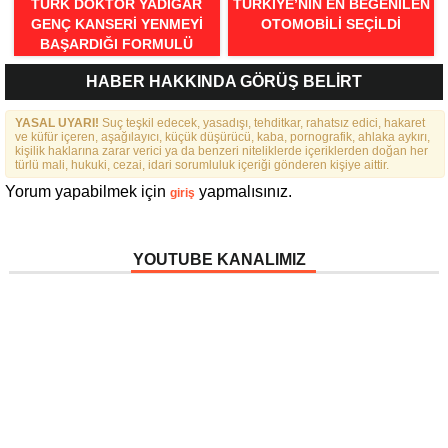
TÜRK DOKTOR YADIGAR
TÜRKIYE’NIN EN BEĞENILEN
GENÇ KANSERI YENMEYI
OTOMOBILI SEÇILDI
BAŞARDIĞI FORMULÜ
AÇIKLADI
HABER HAKKINDA GÖRÜŞ BELİRT
YASAL UYARI!
Suç teşkil edecek, yasadışı, tehditkar, rahatsız edici, hakaret
ve küfür içeren, aşağılayıcı, küçük düşürücü, kaba, pornografik, ahlaka aykırı,
kişilik haklarına zarar verici ya da benzeri niteliklerde içeriklerden doğan her
türlü mali, hukuki, cezai, idari sorumluluk içeriği gönderen kişiye aittir.
Yorum yapabilmek için
yapmalısınız.
giriş
YOUTUBE KANALIMIZ