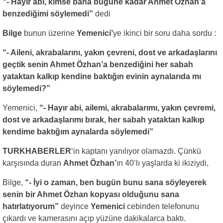
“- Hayır abi, kimse bana bugüne kadar Ahmet Özhan’a
benzediğimi söylemedi”
dedi
Bilge
bunun üzerine
Yemenici’
ye ikinci bir soru daha sordu :
“- Aileni, akrabalarını, yakın çevreni, dost ve arkadaşlarını
geçtik senin Ahmet Özhan’a benzediğini her sabah
yataktan kalkıp kendine baktığın evinin aynalarıda mı
söylemedi?”
Yemenici,
“- Hayır abi, ailemi, akrabalarımı, yakın çevremi,
dost ve arkadaşlarımı bırak, her sabah yataktan kalkıp
kendime baktığım aynalarda söylemedi”
TURKHABERLER
‘in kaptanı yanılıyor olamazdı. Çünkü
karşısında duran
Ahmet Özhan’
ın 40’lı yaşlarda ki ikiziydi,
Bilge,
“- İyi o zaman, ben bugün bunu sana söyleyerek
senin bir Ahmet Özhan kopyası olduğunu sana
hatırlatıyorum”
deyince
Yemenici
cebinden telefonunu
çıkardı ve kamerasını açıp yüzüne dakikalarca baktı.