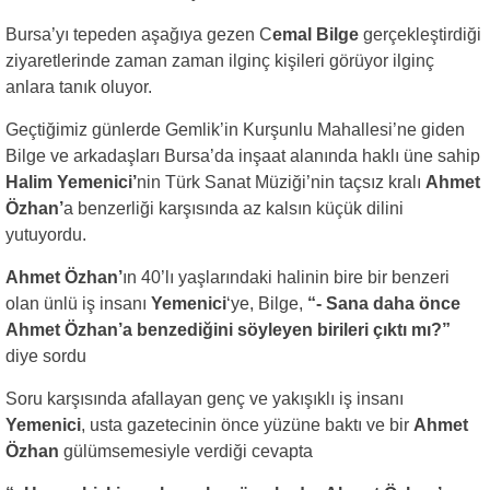
Bursa’yı tepeden aşağıya gezen C
emal Bilge
gerçekleştirdiği
ziyaretlerinde zaman zaman ilginç kişileri görüyor ilginç
anlara tanık oluyor.
Geçtiğimiz günlerde Gemlik’in Kurşunlu Mahallesi’ne giden
Bilge ve arkadaşları Bursa’da inşaat alanında haklı üne sahip
Halim Yemenici’
nin Türk Sanat Müziği’nin taçsız kralı
Ahmet
Özhan’
a benzerliği karşısında az kalsın küçük dilini
yutuyordu.
Ahmet Özhan’
ın 40’lı yaşlarındaki halinin bire bir benzeri
olan ünlü iş insanı
Yemenici
‘ye, Bilge,
“- Sana daha önce
Ahmet Özhan’a benzediğini söyleyen birileri çıktı mı?”
diye sordu
Soru karşısında afallayan genç ve yakışıklı iş insanı
Yemenici
, usta gazetecinin önce yüzüne baktı ve bir
Ahmet
Özhan
gülümsemesiyle verdiği cevapta