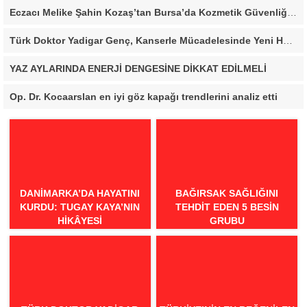
Eczacı Melike Şahin Kozaş’tan Bursa’da Kozmetik Güvenliği Uyarısı: “Cilt Sağlığında Bilimsel Yaklaşım ve Güvenilir Ürün Kullanımı Hayati Önem Taşıyor”
Türk Doktor Yadigar Genç, Kanserle Mücadelesinde Yeni Hedef Kanser Kök Hücreleri
YAZ AYLARINDA ENERJİ DENGESİNE DİKKAT EDİLMELİ
Op. Dr. Kocaarslan en iyi göz kapağı trendlerini analiz etti
DANIMARKA’DA HAYATINI
BAĞIRSAK SAĞLIĞINI
KURDU: TUGAY KAYA’NIN
TEHDIT EDEN 5 BESIN
HIKÂYESI
GRUBU