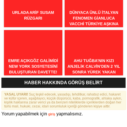
URLADA ARIF SUSAM
DÜNYACA ÜNLÜ İTALYAN
RÜZGARI
FENOMEN GIANLUCA
VACCHI TÜRKIYE AŞKINA
GELIYOR!
EMRE AÇIKGÖZ GALIMIDI
AHU TUĞBA’NIN KIZI
NEW YORK SOSYETESINI
ANJELİK CALVİN’DEN 2 YIL
BULUŞTURAN DAVETTE!
SONRA YÜREK YAKAN
İTİRAFLAR
HABER HAKKINDA GÖRÜŞ BELİRT
YASAL UYARI!
Suç teşkil edecek, yasadışı, tehditkar, rahatsız edici, hakaret
ve küfür içeren, aşağılayıcı, küçük düşürücü, kaba, pornografik, ahlaka aykırı,
kişilik haklarına zarar verici ya da benzeri niteliklerde içeriklerden doğan her
türlü mali, hukuki, cezai, idari sorumluluk içeriği gönderen kişiye aittir.
Yorum yapabilmek için
yapmalısınız.
giriş