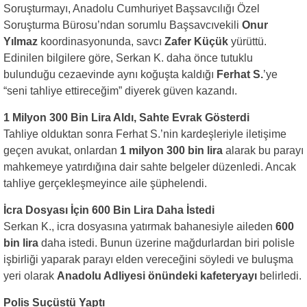
Soruşturmayı, Anadolu Cumhuriyet Başsavcılığı Özel
Soruşturma Bürosu’ndan sorumlu Başsavcıvekili
Onur
Yılmaz
koordinasyonunda, savcı
Zafer Küçük
yürüttü.
Edinilen bilgilere göre, Serkan K. daha önce tutuklu
bulunduğu cezaevinde aynı koğuşta kaldığı
Ferhat S.
’ye
“seni tahliye ettireceğim” diyerek güven kazandı.
1 Milyon 300 Bin Lira Aldı, Sahte Evrak Gösterdi
Tahliye olduktan sonra Ferhat S.’nin kardeşleriyle iletişime
geçen avukat, onlardan
1 milyon 300 bin lira
alarak bu parayı
mahkemeye yatırdığına dair sahte belgeler düzenledi. Ancak
tahliye gerçekleşmeyince aile şüphelendi.
İcra Dosyası İçin 600 Bin Lira Daha İstedi
Serkan K., icra dosyasına yatırmak bahanesiyle aileden
600
bin lira
daha istedi. Bunun üzerine mağdurlardan biri polisle
işbirliği yaparak parayı elden vereceğini söyledi ve buluşma
yeri olarak
Anadolu Adliyesi önündeki kafeteryayı
belirledi.
Polis Suçüstü Yaptı