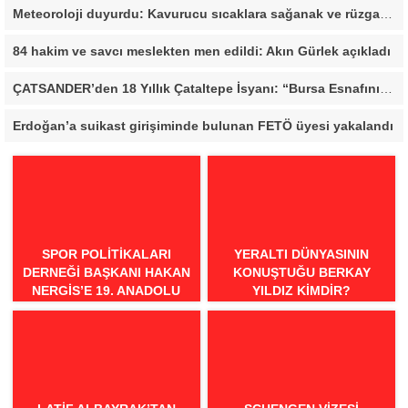
Meteoroloji duyurdu: Kavurucu sıcaklara sağanak ve rüzgar arası
84 hakim ve savcı meslekten men edildi: Akın Gürlek açıkladı
ÇATSANDER’den 18 Yıllık Çataltepe İsyanı: “Bursa Esnafını Kim 18 Yıldır Mağdur Ediyor?”
Erdoğan’a suikast girişiminde bulunan FETÖ üyesi yakalandı
SPOR POLITIKALARI
YERALTI DÜNYASININ
DERNEĞI BAŞKANI HAKAN
KONUŞTUĞU BERKAY
NERGIS’E 19. ANADOLU
YILDIZ KIMDIR?
SPOR ÖDÜLLERI’NDE
“ÖRNEK DAVRANIŞ” ÖDÜLÜ