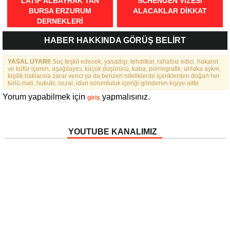
LATIF ALBAYRAK’TAN
SCHENGEN VİZESİ
BURSA ERZURUM
ALACAKLAR DİKKAT
DERNEKLERI
FEDERASYONU İÇIN 25
HABER HAKKINDA GÖRÜŞ BELİRT
MADDELIK BÜYÜK VIZYON:
“DAHA GÜÇLÜ, DAHA ETKIN,
YASAL UYARI!
DAHA KAPSAYICI BIR
Suç teşkil edecek, yasadışı, tehditkar, rahatsız edici, hakaret
ve küfür içeren, aşağılayıcı, küçük düşürücü, kaba, pornografik, ahlaka aykırı,
FEDERASYON İÇIN YOLA
kişilik haklarına zarar verici ya da benzeri niteliklerde içeriklerden doğan her
ÇIKTIK”
türlü mali, hukuki, cezai, idari sorumluluk içeriği gönderen kişiye aittir.
Yorum yapabilmek için
yapmalısınız.
giriş
YOUTUBE KANALIMIZ