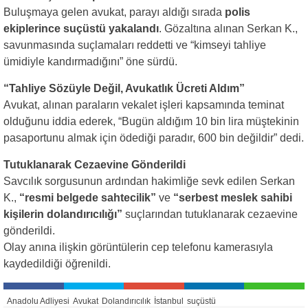
Buluşmaya gelen avukat, parayı aldığı sırada
polis
ekiplerince suçüstü yakalandı
. Gözaltına alınan Serkan K.,
savunmasında suçlamaları reddetti ve “kimseyi tahliye
ümidiyle kandırmadığını” öne sürdü.
“Tahliye Sözüyle Değil, Avukatlık Ücreti Aldım”
Avukat, alınan paraların vekalet işleri kapsamında teminat
olduğunu iddia ederek, “Bugün aldığım 10 bin lira müştekinin
pasaportunu almak için ödediği paradır, 600 bin değildir” dedi.
Tutuklanarak Cezaevine Gönderildi
Savcılık sorgusunun ardından hakimliğe sevk edilen Serkan
K.,
“resmi belgede sahtecilik”
ve
“serbest meslek sahibi
kişilerin dolandırıcılığı”
suçlarından tutuklanarak cezaevine
gönderildi.
Olay anına ilişkin görüntülerin cep telefonu kamerasıyla
kaydedildiği öğrenildi.
Anadolu Adliyesi
Avukat
Dolandırıcılık
İstanbul
suçüstü