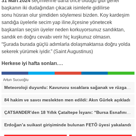
31 Mart 2024
seçimlerine daha önce olduğu gibi genel
başkanın iki dudağından çıkacak isimlerle gidilirse
sonu hüsran olur şimdiden söylemesi bizden. Koy kardeşim
sandığa üyelerle secim yap iline,ilçesine yönetecek
başkanları seçsin üyeler neden korkuyorsunuz sandıktan,
sandık en doğru cevabı verir hiç kuşkunuz olmasın.
“Şurada burada güçlü adımlarla dolaşmaktansa doğru yolda
sekerek yürümek iyidir.” (Saint Augustinus)
Herkese iyi hafta sonları….
Artun Sucuoğlu
Meteoroloji duyurdu: Kavurucu sıcaklara sağanak ve rüzgar arası
84 hakim ve savcı meslekten men edildi: Akın Gürlek açıkladı
ÇATSANDER’den 18 Yıllık Çataltepe İsyanı: “Bursa Esnafını Kim 18 Yıldır Mağdur Ediyor?”
Erdoğan’a suikast girişiminde bulunan FETÖ üyesi yakalandı