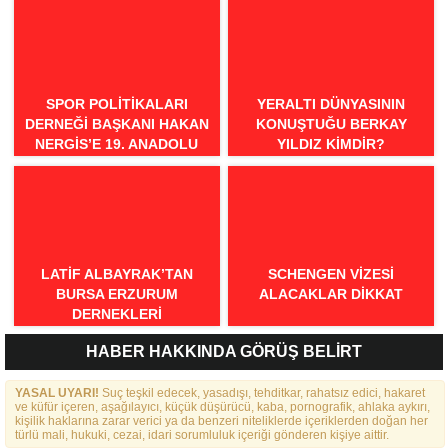
SPOR POLITIKALARI
YERALTI DÜNYASININ
DERNEĞI BAŞKANI HAKAN
KONUŞTUĞU BERKAY
NERGIS’E 19. ANADOLU
YILDIZ KIMDIR?
SPOR ÖDÜLLERI’NDE
“ÖRNEK DAVRANIŞ” ÖDÜLÜ
LATIF ALBAYRAK’TAN
SCHENGEN VİZESİ
BURSA ERZURUM
ALACAKLAR DİKKAT
DERNEKLERI
FEDERASYONU İÇIN 25
HABER HAKKINDA GÖRÜŞ BELİRT
MADDELIK BÜYÜK VIZYON:
“DAHA GÜÇLÜ, DAHA ETKIN,
YASAL UYARI!
DAHA KAPSAYICI BIR
Suç teşkil edecek, yasadışı, tehditkar, rahatsız edici, hakaret
ve küfür içeren, aşağılayıcı, küçük düşürücü, kaba, pornografik, ahlaka aykırı,
FEDERASYON İÇIN YOLA
kişilik haklarına zarar verici ya da benzeri niteliklerde içeriklerden doğan her
ÇIKTIK”
türlü mali, hukuki, cezai, idari sorumluluk içeriği gönderen kişiye aittir.