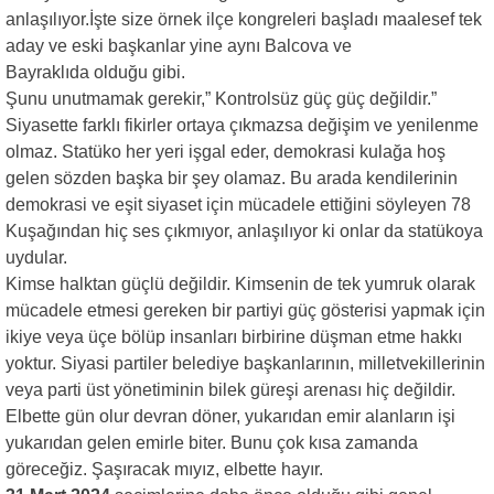
anlaşılıyor.İşte size örnek ilçe kongreleri başladı maalesef tek
aday ve eski başkanlar yine aynı Balcova ve
Bayraklıda olduğu gibi.
Şunu unutmamak gerekir,” Kontrolsüz güç güç değildir.”
Siyasette farklı fikirler ortaya çıkmazsa değişim ve yenilenme
olmaz. Statüko her yeri işgal eder, demokrasi kulağa hoş
gelen sözden başka bir şey olamaz. Bu arada kendilerinin
demokrasi ve eşit siyaset için mücadele ettiğini söyleyen 78
Kuşağından hiç ses çıkmıyor, anlaşılıyor ki onlar da statükoya
uydular.
Kimse halktan güçlü değildir. Kimsenin de tek yumruk olarak
mücadele etmesi gereken bir partiyi güç gösterisi yapmak için
ikiye veya üçe bölüp insanları birbirine düşman etme hakkı
yoktur. Siyasi partiler belediye başkanlarının, milletvekillerinin
veya parti üst yönetiminin bilek güreşi arenası hiç değildir.
Elbette gün olur devran döner, yukarıdan emir alanların işi
yukarıdan gelen emirle biter. Bunu çok kısa zamanda
göreceğiz. Şaşıracak mıyız, elbette hayır.