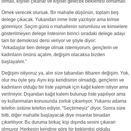
olmalı, kişisel çıkarlar ve kişisel gelecek beklentisi olmamalı.
Örnek verecek olursak. Bir mahalle düşünün, toplam beş
delege çıkacak. Yukarıdan inme liste yazılıyor ama kimse
göremiyor. Seçim günü o mahallenin sorumlusu ve kimselere
gösterilmeyen delege listesinin birinci sıradaki delege adayı
tam bir demokrasi dersi veriyor ve şöyle diyor:
“Arkadaşlar ben delege olmak istemiyorum, gençlerin ve
kadınların önünü açalım, değişim olacaksa bizden
başlayalım.”
Değişim istiyoruz ya, alın size tabandan itibaren değişim. Yok,
olur mu öyle şey. Aynı kişi kendisinin olmadığı, gençlerin ve
kadınların olduğu bir liste yapmak için kağıt kalem istiyor ama
verilmiyor. Dışarıdan kağıt kalem bulunup liste yapılıyor ama
oy kullanmaları konusunda zorluk çıkarılıyor. Yukarısı adama
telefon üstüne telefon ediyor, “Seçtirmeyiz” diyor. Sonra süre
bitti, diğer mahalle başlayacak diye insanlar binadan
çıkartılıyor. Bu duruma birkaç kişi dışında sesini çıkaran
olmuyor. Herkesin kendine göre bir beklentisi olduğu