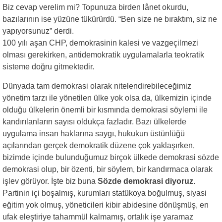
Biz cevap verelim mi? Topunuza birden lânet okurdu,
bazılarının ise yüzüne tükürürdü. “Ben size ne bıraktım, siz ne
yapıyorsunuz” derdi.
100 yılı aşan CHP, demokrasinin kalesi ve vazgeçilmezi
olması gerekirken, antidemokratik uygulamalarla teokratik
sisteme doğru gitmektedir.
Dünyada tam demokrasi olarak nitelendirebileceğimiz
yönetim tarzı ile yönetilen ülke yok olsa da, ülkemizin içinde
olduğu ülkelerin önemli bir kısmında demokrasi söylemi ile
kandırılanların sayısı oldukça fazladır. Bazı ülkelerde
uygulama insan haklarına saygı, hukukun üstünlüğü
açılarından gerçek demokratik düzene çok yaklaşırken,
bizimde içinde bulunduğumuz birçok ülkede demokrasi sözde
demokrasi olup, bir özenti, bir söylem, bir kandırmaca olarak
işlev görüyor. İşte biz buna
Sözde demokrasi diyoruz
.
Partinin içi boşalmış, kurumları statükoya boğulmuş, siyasi
eğitim yok olmuş, yöneticileri kibir abidesine dönüşmüş, en
ufak eleştiriye tahammül kalmamış, ortalık işe yaramaz