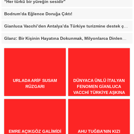
“Her türkü bir yüreğin sesidir”
Bodrum’da Eğlence Doruğa Çıktı!
Gianluca Vacchi’den Antalya’da Türkiye turizmine destek çağrısı
Glanz: Bir Kişinin Hayatına Dokunmak, Milyonlarca Dinlenmeden Daha Değerli
URLADA ARIF SUSAM
DÜNYACA ÜNLÜ İTALYAN
RÜZGARI
FENOMEN GIANLUCA
VACCHI TÜRKIYE AŞKINA
GELIYOR!
EMRE AÇIKGÖZ GALIMIDI
AHU TUĞBA’NIN KIZI