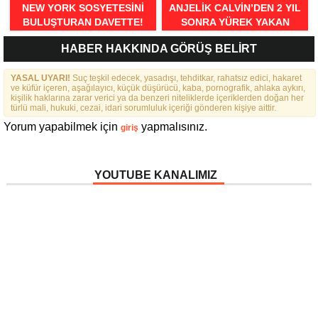
NEW YORK SOSYETESINI
ANJELİK CALVİN’DEN 2 YIL
BULUŞTURAN DAVETTE!
SONRA YÜREK YAKAN
İTİRAFLAR
HABER HAKKINDA GÖRÜŞ BELİRT
YASAL UYARI!
Suç teşkil edecek, yasadışı, tehditkar, rahatsız edici, hakaret
ve küfür içeren, aşağılayıcı, küçük düşürücü, kaba, pornografik, ahlaka aykırı,
kişilik haklarına zarar verici ya da benzeri niteliklerde içeriklerden doğan her
türlü mali, hukuki, cezai, idari sorumluluk içeriği gönderen kişiye aittir.
Yorum yapabilmek için
yapmalısınız.
giriş
YOUTUBE KANALIMIZ