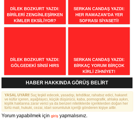
DILEK BOZKURT YAZDI:
SERKAN CANDAŞ YAZDI:
BIRILERI ZENGINLEŞIRKEN
HER RAMAZAN’DA YER
KIMLER EKSILIYOR?
SOFRASI SIYASETI!
DILEK BOZKURT YAZDI:
SERKAN CANDAŞ YAZDI:
GÖLGEDEKI SINSI HIRS
BIRKAÇ YORUM BIRÇOK
KIRLI ZIHNIYET!
HABER HAKKINDA GÖRÜŞ BELİRT
YASAL UYARI!
Suç teşkil edecek, yasadışı, tehditkar, rahatsız edici, hakaret
ve küfür içeren, aşağılayıcı, küçük düşürücü, kaba, pornografik, ahlaka aykırı,
kişilik haklarına zarar verici ya da benzeri niteliklerde içeriklerden doğan her
türlü mali, hukuki, cezai, idari sorumluluk içeriği gönderen kişiye aittir.
Yorum yapabilmek için
yapmalısınız.
giriş