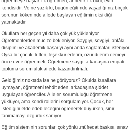
öğrenmeye başlar. İlk öğretmen, annedir. İlk okul, evin
kendisidir. Ve ne yazık ki, bugün eğitimde yaşadığımız birçok
sorunun kökeninde ailede başlayan eğitimin eksikliği
yatmaktadır.
Okullara her geçen yıl daha çok yük yükleniyor.
Öğretmenlerden mucize bekleniyor. Saygıyı, sevgiyi, ahlâkı,
disiplini ve akademik başarıyı aynı anda sağlamaları isteniyor.
Oysa bir çocuk, lütfen, teşekkür ederim, özür dilerim demeyi
önce evde öğrenmeli. Öğretmene saygı, arkadaşına empati,
topluma sorumluluk ailede kazandırılmalı.
Geldiğimiz noktada ise ne görüyoruz? Okulda kurallara
uymayan, öğretmeni tehdit eden, arkadaşına şiddet
uygulayan öğrenciler. Aileler, sorumluluğu öğretmene
yüklüyor, ama kendi rollerini sorgulamıyor. Çocuk, her
istediğini elde edebileceğini öğrenerek büyürken, sınır
tanımamayı özgürlük sanıyor.
Eğitim sisteminin sorunları çok yönlü ,müfredat baskısı, sınav