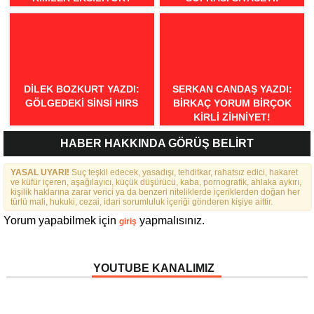
DILEK BOZKURT YAZDI:
SERKAN CANDAŞ YAZDI:
GÖLGEDEKI SINSI HIRS
BIRKAÇ YORUM BIRÇOK
KIRLI ZIHNIYET!
HABER HAKKINDA GÖRÜŞ BELİRT
YASAL UYARI!
Suç teşkil edecek, yasadışı, tehditkar, rahatsız edici, hakaret
ve küfür içeren, aşağılayıcı, küçük düşürücü, kaba, pornografik, ahlaka aykırı,
kişilik haklarına zarar verici ya da benzeri niteliklerde içeriklerden doğan her
türlü mali, hukuki, cezai, idari sorumluluk içeriği gönderen kişiye aittir.
Yorum yapabilmek için
yapmalısınız.
giriş
YOUTUBE KANALIMIZ