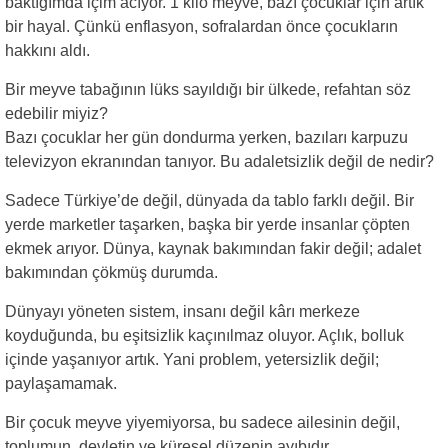
baktığımda içim acıyor. 1 kilo meyve, bazı çocuklar için artık
bir hayal. Çünkü enflasyon, sofralardan önce çocukların
hakkını aldı.
Bir meyve tabağının lüks sayıldığı bir ülkede, refahtan söz
edebilir miyiz?
Bazı çocuklar her gün dondurma yerken, bazıları karpuzu
televizyon ekranından tanıyor. Bu adaletsizlik değil de nedir?
Sadece Türkiye’de değil, dünyada da tablo farklı değil. Bir
yerde marketler taşarken, başka bir yerde insanlar çöpten
ekmek arıyor. Dünya, kaynak bakımından fakir değil; adalet
bakımından çökmüş durumda.
Dünyayı yöneten sistem, insanı değil kârı merkeze
koyduğunda, bu eşitsizlik kaçınılmaz oluyor. Açlık, bolluk
içinde yaşanıyor artık. Yani problem, yetersizlik değil;
paylaşamamak.
Bir çocuk meyve yiyemiyorsa, bu sadece ailesinin değil,
toplumun, devletin ve küresel düzenin ayıbıdır.