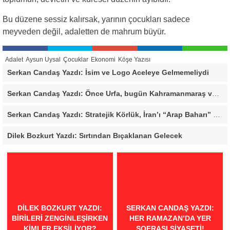
Bu düzene sessiz kalırsak, yarının çocukları sadece
meyveden değil, adaletten de mahrum büyür.
Adalet
Aysun Uysal
Çocuklar
Ekonomi
Köşe Yazısı
Serkan Candaş Yazdı: İsim ve Logo Aceleye Gelmemeliydi
Serkan Candaş Yazdı: Önce Urfa, bugün Kahramanmaraş ve Mersin, Ya sonra?
Serkan Candaş Yazdı: Stratejik Körlük, İran’ı “Arap Baharı” Penceresinden Görmek
Dilek Bozkurt Yazdı: Sırtından Bıçaklanan Gelecek
DILEK BOZKURT YAZDI:
SERKAN CANDAŞ YAZDI:
BIRILERI ZENGINLEŞIRKEN
HER RAMAZAN’DA YER
KIMLER EKSILIYOR?
SOFRASI SIYASETI!