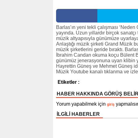
Barlas’ın yeni tekli çalışması ‘Neden 
yayında. Uzun yıllardır birçok sanatç
müzik altyapısıyla günümüze uyarlayan B
Anlaştığı müzik şirketi Grand Müzik bu
müzik şirketlerini geride bıraktı. Bar
İbrahim Candan okuma koçu Bülent Ba
günümüz jenerasyonuna uyan klibin yön
Hayrettin Güneş ve Mehmet Güneş iddi
Müzik Youtube kanalı tıklanma ve izl
Etiketler :
HABER HAKKINDA GÖRÜŞ BELİ
Yorum yapabilmek için
yapmalısın
giriş
İLGİLİ HABERLER