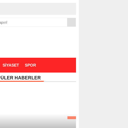
yük zammı
SİYASET
SPOR
PÜLER HABERLER