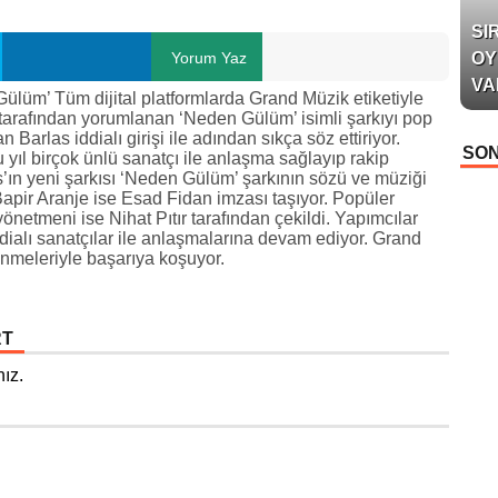
SI
Yorum Yaz
OY
VA
Gülüm’ Tüm dijital platformlarda Grand Müzik etiketiyle
ı tarafından yorumlanan ‘Neden Gülüm’ isimli şarkıyı pop
arlas iddialı girişi ile adından sıkça söz ettiriyor.
SON
 yıl birçok ünlü sanatçı ile anlaşma sağlayıp rakip
las’ın yeni şarkısı ‘Neden Gülüm’ şarkının sözü ve müziği
pir Aranje ise Esad Fidan imzası taşıyor. Popüler
etmeni ise Nihat Pıtır tarafından çekildi. Yapımcılar
alı sanatçılar ile anlaşmalarına devam ediyor. Grand
enmeleriyle başarıya koşuyor.
RT
ız.