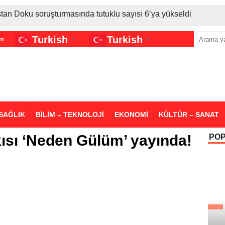
stan Doku soruşturmasında tutuklu sayısı 6’ya yükseldi
İran gerilimi Türkiye’yi vurdu: Motorine tüm zamanların en bü
Turkish
Turkish
im
▼
▼
sigara grubuna daha zam geldi
SAĞLIK
BİLİM – TEKNOLOJİ
EKONOMİ
KÜLTÜR – SANAT
kısı ‘Neden Gülüm’ yayında!
PO