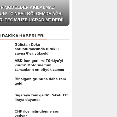
AZERBAYCAN’IN ÜN
RP MODELDEN AKILALMAZ
BLOGGER’I VE INFLU
UN! “CINSEL BÖLGEMDE AĞRI
ARZU JALILI ILE YAP
R, TECAVÜZE UĞRADIM” DEDI!
RÖPORTAJ SIZLERL
 DAKİKA HABERLERİ
Gülistan Doku
soruşturmasında tutuklu
sayısı 6’ya yükseldi
ABD-İran gerilimi Türkiye’yi
vurdu: Motorine tüm
zamanların en büyük zammı
Bir sigara grubuna daha zam
geldi
Sigaraya zam geldi: Paketi 115
liraya dayandı
CHP ilçe mitinglerine son
veriyor