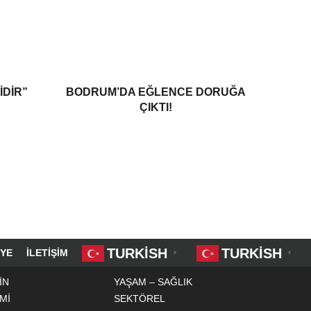
IDIR”
BODRUM’DA EĞLENCE DORUĞA
ÇIKTI!
TURKISH
TURKISH
YE
İLETIŞIM
▼
▼
İN
YAŞAM – SAĞLIK
Mİ
SEKTÖREL