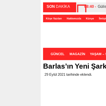
SON
DAKİKA
08:40 -
Güli
00:27 -
ABD-
Köşe Yazıları
Hakkımızda
Künye
İletiş
00:35 -
Bir 
GÜNCEL
MAGAZİN
YAŞAM – 
Barlas’ın Yeni Şar
29 Eylül 2021 tarihinde eklendi.