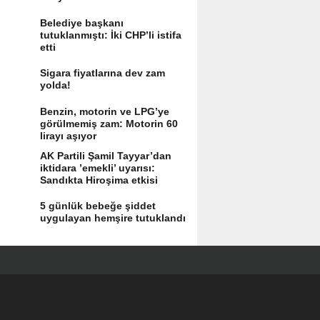
Belediye başkanı
tutuklanmıştı: İki CHP’li istifa
etti
Sigara fiyatlarına dev zam
yolda!
Benzin, motorin ve LPG’ye
görülmemiş zam: Motorin 60
lirayı aşıyor
AK Partili Şamil Tayyar’dan
iktidara ’emekli’ uyarısı:
Sandıkta Hiroşima etkisi
yaratır
5 günlük bebeğe şiddet
uygulayan hemşire tutuklandı