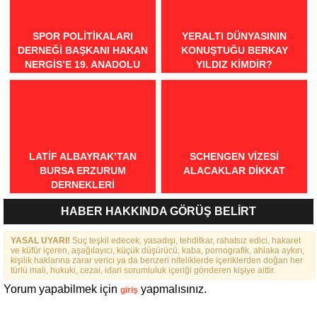
SPOR POLITIKALARI
YERALTI DÜNYASININ
DERNEĞI BAŞKANI HAKAN
KONUŞTUĞU BERKAY
NERGIS’E 19. ANADOLU
YILDIZ KIMDIR?
SPOR ÖDÜLLERI’NDE
“ÖRNEK DAVRANIŞ” ÖDÜLÜ
LATIF ALBAYRAK’TAN
SCHENGEN VİZESİ
BURSA ERZURUM
ALACAKLAR DİKKAT
DERNEKLERI
FEDERASYONU İÇIN 25
HABER HAKKINDA GÖRÜŞ BELİRT
MADDELIK BÜYÜK VIZYON:
“DAHA GÜÇLÜ, DAHA ETKIN,
YASAL UYARI!
DAHA KAPSAYICI BIR
Suç teşkil edecek, yasadışı, tehditkar, rahatsız edici, hakaret
ve küfür içeren, aşağılayıcı, küçük düşürücü, kaba, pornografik, ahlaka aykırı,
FEDERASYON İÇIN YOLA
kişilik haklarına zarar verici ya da benzeri niteliklerde içeriklerden doğan her
ÇIKTIK”
türlü mali, hukuki, cezai, idari sorumluluk içeriği gönderen kişiye aittir.
Yorum yapabilmek için
yapmalısınız.
giriş