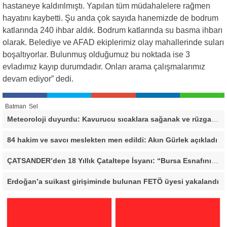
hastaneye kaldırılmıştı. Yapılan tüm müdahalelere rağmen
hayatını kaybetti. Şu anda çok sayıda hanemizde de bodrum
katlarında 240 ihbar aldık. Bodrum katlarında su basma ihbarı
olarak. Belediye ve AFAD ekiplerimiz olay mahallerinde suları
boşaltıyorlar. Bulunmuş olduğumuz bu noktada ise 3
evladımız kayıp durumdadır. Onları arama çalışmalarımız
devam ediyor” dedi.
Batman
Sel
Meteoroloji duyurdu: Kavurucu sıcaklara sağanak ve rüzgar arası
84 hakim ve savcı meslekten men edildi: Akın Gürlek açıkladı
ÇATSANDER’den 18 Yıllık Çataltepe İsyanı: “Bursa Esnafını Kim 18 Yıldır Mağdur Ediyor?”
Erdoğan’a suikast girişiminde bulunan FETÖ üyesi yakalandı