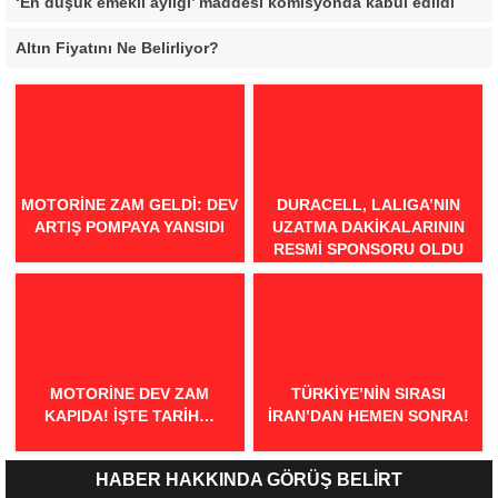
‘En düşük emekli aylığı’ maddesi komisyonda kabul edildi
Altın Fiyatını Ne Belirliyor?
MOTORINE ZAM GELDI: DEV
DURACELL, LALIGA’NIN
ARTIŞ POMPAYA YANSIDI
UZATMA DAKIKALARININ
RESMI SPONSORU OLDU
MOTORINE DEV ZAM
TÜRKIYE’NIN SIRASI
KAPIDA! İŞTE TARIH…
İRAN’DAN HEMEN SONRA!
HABER HAKKINDA GÖRÜŞ BELİRT