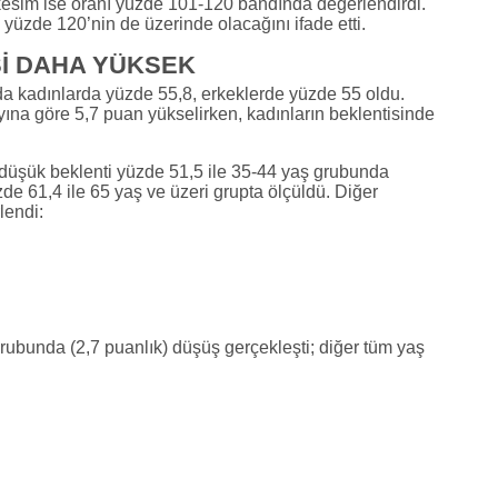
 kesim ise oranı yüzde 101-120 bandında değerlendirdi.
 yüzde 120’nin de üzerinde olacağını ifade etti.
Sİ DAHA YÜKSEK
nda kadınlarda yüzde 55,8, erkeklerde yüzde 55 oldu.
 ayına göre 5,7 puan yükselirken, kadınların beklentisinde
 düşük beklenti yüzde 51,5 ile 35-44 yaş grubunda
de 61,4 ile 65 yaş ve üzeri grupta ölçüldü. Diğer
lendi:
rubunda (2,7 puanlık) düşüş gerçekleşti; diğer tüm yaş