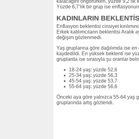
kalacağını öngörürken, yüzde 9,2’lik
Yüzde 6,7’lik bir grup ise enflasyonun
KADINLARIN BEKLENTİ
Enflasyon beklentisi cinsiyet kırılımı
Erkek katılımcıların beklentisi Aralık
değişim gözlenmedi.
Yaş gruplarına göre dağılımda ise en
kaydedildi. En yüksek beklenti ise yüz
gruplarda ise sırasıyla şu oranlar belir
18-24 yaş: yüzde 52,6
25-34 yaş: yüzde 56,3
45-54 yaş: yüzde 53,7
55-64 yaş: yüzde 56,6
Önceki aya göre yalnızca 55-64 yaş g
gruplarında artış gözlendi.