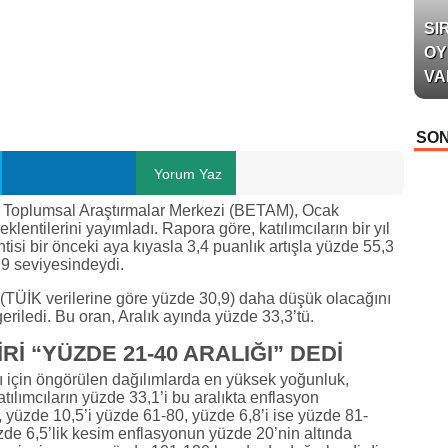
SI
OY
VA
SON
Yorum Yaz
 Toplumsal Araştırmalar Merkezi (BETAM), Ocak
klentilerini yayımladı. Rapora göre, katılımcıların bir yıl
tisi bir önceki aya kıyasla 3,4 puanlık artışla yüzde 55,3
,9 seviyesindeydi.
TÜİK verilerine göre yüzde 30,9) daha düşük olacağını
eriledi. Bu oran, Aralık ayında yüzde 33,3’tü.
Rİ “YÜZDE 21-40 ARALIĞI” DEDİ
 için öngörülen dağılımlarda en yüksek yoğunluk,
tılımcıların yüzde 33,1’i bu aralıkta enflasyon
 yüzde 10,5’i yüzde 61-80, yüzde 6,8’i ise yüzde 81-
de 6,5’lik kesim enflasyonun yüzde 20’nin altında