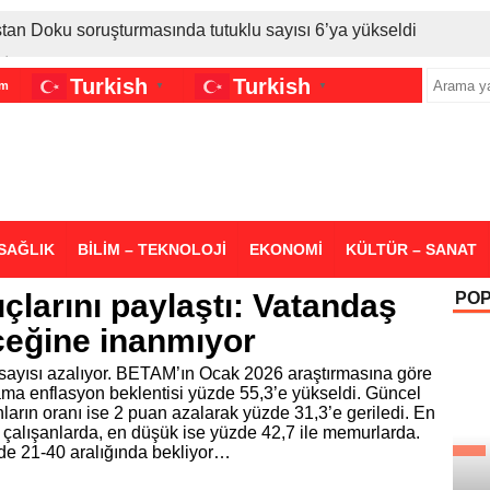
stan Doku soruşturmasında tutuklu sayısı 6’ya yükseldi
İran gerilimi Türkiye’yi vurdu: Motorine tüm zamanların en bü
Turkish
Turkish
im
▼
▼
sigara grubuna daha zam geldi
SAĞLIK
BİLİM – TEKNOLOJİ
EKONOMİ
KÜLTÜR – SANAT
larını paylaştı: Vatandaş
PO
eğine inanmıyor
sayısı azalıyor. BETAM’ın Ocak 2026 araştırmasına göre
alama enflasyon beklentisi yüzde 55,3’e yükseldi. Güncel
arın oranı ise 2 puan azalarak yüzde 31,3’e geriledi. En
 çalışanlarda, en düşük ise yüzde 42,7 ile memurlarda.
üzde 21-40 aralığında bekliyor…