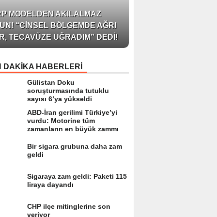
AZERBAYCAN’IN ÜN
RP MODELDEN AKILALMAZ
BLOGGER’I VE INFLU
UN! “CINSEL BÖLGEMDE AĞRI
ARZU JALILI ILE YAP
R, TECAVÜZE UĞRADIM” DEDI!
RÖPORTAJ SIZLERL
 DAKİKA HABERLERİ
Gülistan Doku
soruşturmasında tutuklu
sayısı 6’ya yükseldi
ABD-İran gerilimi Türkiye’yi
vurdu: Motorine tüm
zamanların en büyük zammı
Bir sigara grubuna daha zam
geldi
Sigaraya zam geldi: Paketi 115
liraya dayandı
CHP ilçe mitinglerine son
veriyor