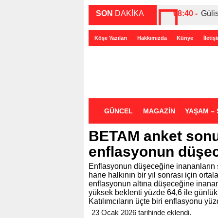
SON
DAKİKA
08:40 -
Güli
00:27 -
ABD-
Köşe Yazıları
Hakkımızda
Künye
İletiş
00:35 -
Bir 
GÜNCEL
MAGAZİN
YAŞAM – 
BETAM anket sonuç
enflasyonun düşec
Enflasyonun düşeceğine inananların 
hane halkının bir yıl sonrası için ort
enflasyonun altına düşeceğine inananl
yüksek beklenti yüzde 64,6 ile günlük
Katılımcıların üçte biri enflasyonu y
23 Ocak 2026 tarihinde eklendi.