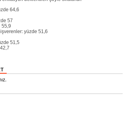
üzde 64,6
zde 57
 55,9
işverenler: yüzde 51,6
yüzde 51,5
 42,7
RT
ız.