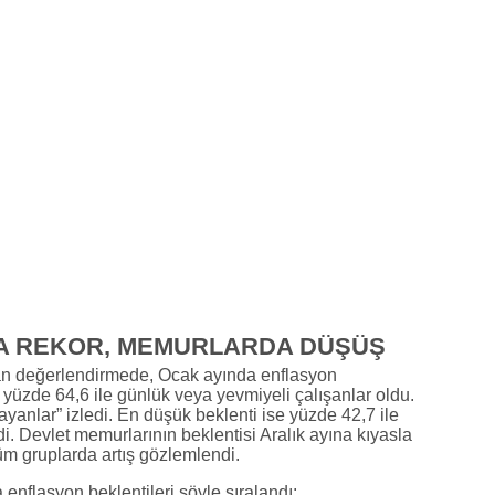
A REKOR, MEMURLARDA DÜŞÜŞ
lan değerlendirmede, Ocak ayında enflasyon
yüzde 64,6 ile günlük veya yevmiyeli çalışanlar oldu.
ayanlar” izledi. En düşük beklenti ise yüzde 42,7 ile
i. Devlet memurlarının beklentisi Aralık ayına kıyasla
üm gruplarda artış gözlemlendi.
enflasyon beklentileri şöyle sıralandı: