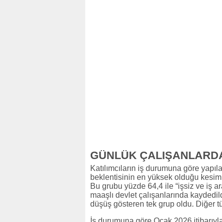
GÜNLÜK ÇALIŞANLARD
Katılımcıların iş durumuna göre yapı
beklentisinin en yüksek olduğu kesim 
Bu grubu yüzde 64,4 ile “işsiz ve iş ar
maaşlı devlet çalışanlarında kaydedild
düşüş gösteren tek grup oldu. Diğer t
İş durumuna göre Ocak 2026 itibarıyla 