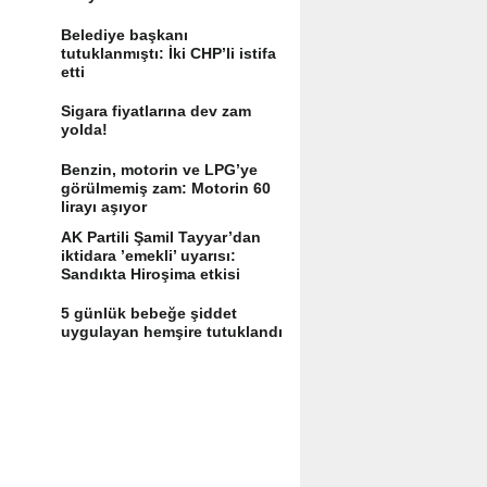
Belediye başkanı
tutuklanmıştı: İki CHP’li istifa
etti
Sigara fiyatlarına dev zam
yolda!
Benzin, motorin ve LPG’ye
görülmemiş zam: Motorin 60
lirayı aşıyor
AK Partili Şamil Tayyar’dan
iktidara ’emekli’ uyarısı:
Sandıkta Hiroşima etkisi
yaratır
5 günlük bebeğe şiddet
uygulayan hemşire tutuklandı