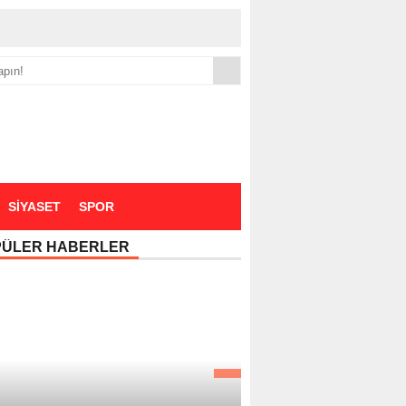
yük zammı
SİYASET
SPOR
PÜLER HABERLER